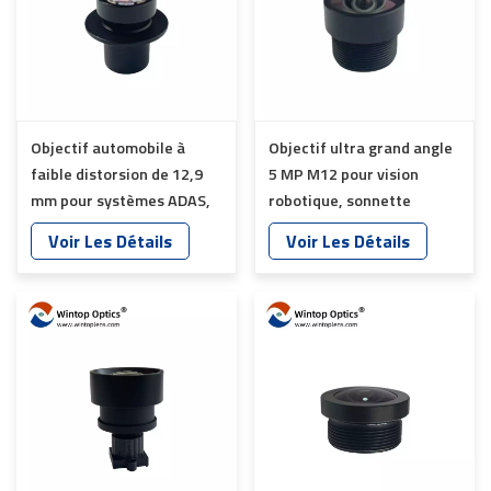
Objectif automobile à
Objectif ultra grand angle
faible distorsion de 12,9
5 MP M12 pour vision
mm pour systèmes ADAS,
robotique, sonnette
surveillance du conducteur
intelligente et caméra
Voir Les Détails
Voir Les Détails
et systèmes de vision
automobile YT-5760-C1
industrielle YT-7200-B1