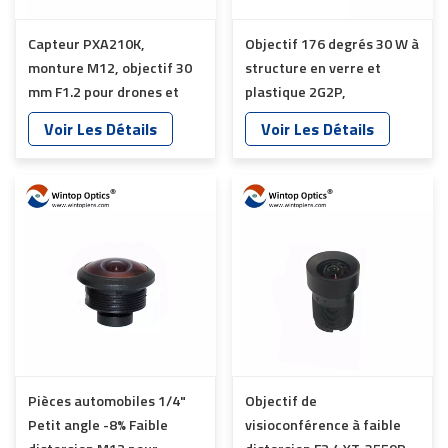
Capteur PXA210K,
Objectif 176 degrés 30 W à
monture M12, objectif 30
structure en verre et
mm F1.2 pour drones et
plastique 2G2P,
applications de vision
compatible avec tous les
Voir Les Détails
Voir Les Détails
nocturne YT-4045-A6
modèles d'objectifs
d'appareil photo YT-5102-
C1-B
Pièces automobiles 1/4"
Objectif de
Petit angle -8% Faible
visioconférence à faible