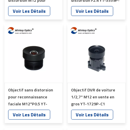
distorsion M12 pour
distorsion F2.4 YT-3559P-
panorama de véhicule YT-
C8
Voir Les Détails
Voir Les Détails
6031-A8
Objectif sans distorsion
Objectif DVR de voiture
pour reconnaissance
1/2,7" M12 en vente en
faciale M12*P0.5 YT-
gros YT-1729P-C1
3555P-C1
Voir Les Détails
Voir Les Détails