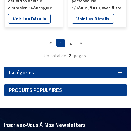
définition à faible
personnalisé
distorsion 16&nbsp;MP
1/3&#39;&#39; avec filtre
YT-9888-A1
IR TTL 8 mm pour mini
Voir Les Détails
Voir Les Détails
caméra embarquée YT-
1537P-I1
1
2
Un total de
2
pages
Catégories
PRODUITS POPULAIRES
Inscrivez-Vous À Nos Newsletters