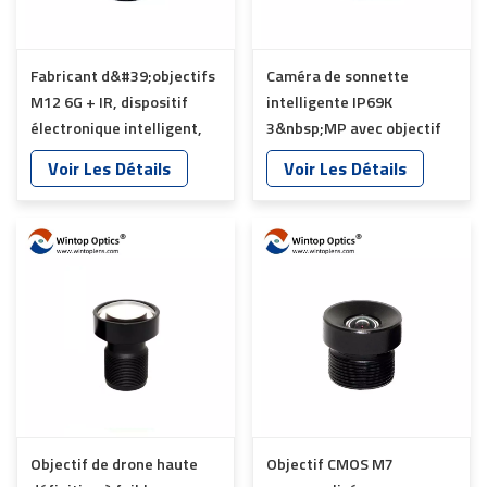
Fabricant d&#39;objectifs
Caméra de sonnette
M12 6G + IR, dispositif
intelligente IP69K
électronique intelligent,
3&nbsp;MP avec objectif
surveillance, lentille de
IR en verre bleu YT-7625-
Voir Les Détails
Voir Les Détails
reconnaissance faciale,
A8
YT-7559-C1
Objectif de drone haute
Objectif CMOS M7