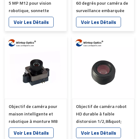
5 MP M12 pour vision
60 degrés pour caméra de
robotique, sonnette
surveillance embarquée
intelligente et caméra
YT-7613-A7
Voir Les Détails
Voir Les Détails
automobile YT-5760-C1
Objectif de caméra pour
Objectif de caméra robot
maison intelligente et
HD durable à faible
robotique à monture M8
distorsion 1/2,8&quot;
IMX415 YT-3556P-R8
pour caméra Web USB AI
Voir Les Détails
Voir Les Détails
YT-7612-E8