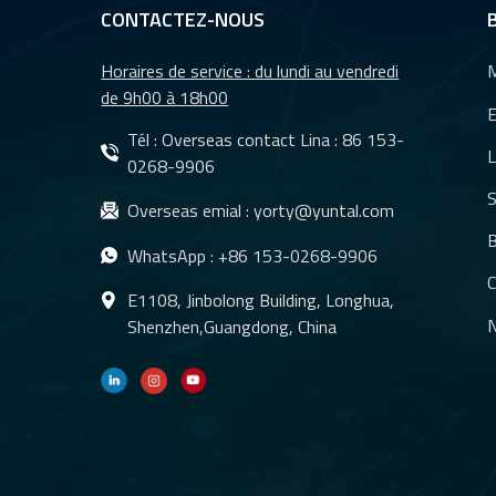
CONTACTEZ-NOUS
Horaires de service : du lundi au vendredi
M
de 9h00 à 18h00
E
Tél : Overseas contact Lina :
86 153-
L
0268-9906
S
Overseas emial :
yorty@yuntal.com
B
WhatsApp :
+86 153-0268-9906
C
E1108, Jinbolong Building, Longhua,
N
Shenzhen,Guangdong, China