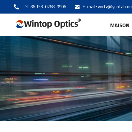
Tél :
86 153-0268-9906
E-mail :
yorty@yuntal.co
MAISON