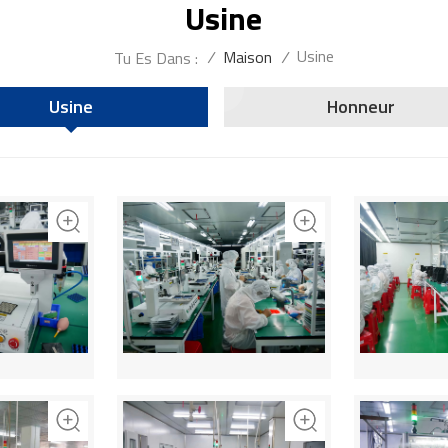
Usine
Usine
/
Maison
/
Tu Es Dans :
Usine
Honneur