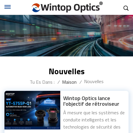
Nouvelles
Nouvelles
Tu Es Dans :
/
Maison
/
Wintop Optics lance
l'objectif de rétroviseur
automobile YT-5755P-Q1
À mesure que les systèmes de
F1.1 pour une meilleure
conduite intelligents et les
imagerie des véhicules en
faible luminosité
technologies de sécurité des