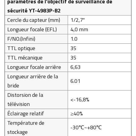
paramètres de l'objectif de surveillance de
sécurité YT-4983P-B2
Cercle du capteur (mm)
1/2,7''
Longueur focale (EFL)
4,0 mm
F/NO.(Infini)
1.0
TTL optique
35
TTL mécanique
35
Longueur focale arrière
6,63
Longueur arrière de la
6.01
bride
Distorsion de la
<-16,8%
télévision
Éclairage relatif
≥40%
Température de
-30℃~+80℃
stockage