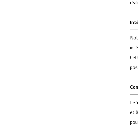
6,1 mm YT-7598-C1
réal
Int
Not
int
Cet
poss
Con
Le 
et à
pou