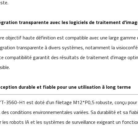
iste.
égration transparente avec les logiciels de traitement d'imag
re objectif haute définition est compatible avec une large gamme 
égration transparente à divers systèmes, notamment la visioconfére
te compatibilité garantit des résultats de traitement d'image optima
ible.
ception durable et fiable pour une utilisation à long terme
YT-3560-H1 est doté d'un filetage M12*P0,5 robuste, conçu pour r
 des conditions environnementales variées. Sa durabilité et sa fiabil
r les robots IA et les systèmes de surveillance exigeant un fonct