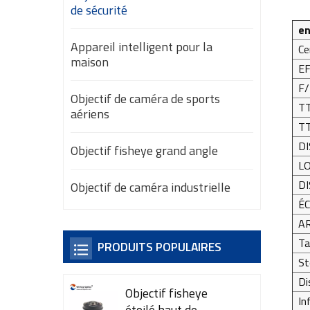
de sécurité
en
Appareil intelligent pour la
Ce
maison
EF
F/
Objectif de caméra de sports
TT
aériens
TT
DI
Objectif fisheye grand angle
LO
D
Objectif de caméra industrielle
ÉC
A
Ta
PRODUITS POPULAIRES
St
Di
Objectif fisheye
In
étoilé haut de