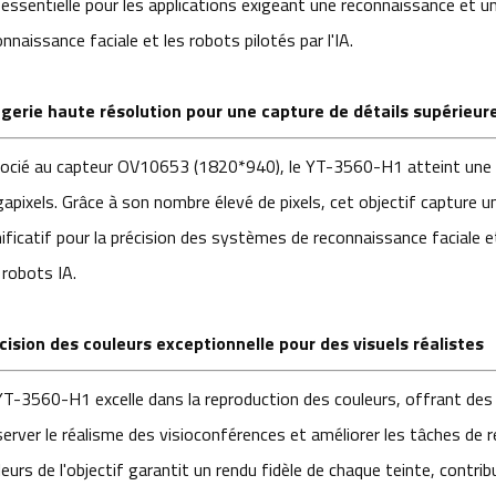
 essentielle pour les applications exigeant une reconnaissance et 
nnaissance faciale et les robots pilotés par l'IA.
gerie haute résolution pour une capture de détails supérieur
ocié au capteur OV10653 (1820*940), le YT-3560-H1 atteint une r
apixels. Grâce à son nombre élevé de pixels, cet objectif capture u
nificatif pour la précision des systèmes de reconnaissance faciale e
 robots IA.
cision des couleurs exceptionnelle pour des visuels réalistes
YT-3560-H1 excelle dans la reproduction des couleurs, offrant des c
server le réalisme des visioconférences et améliorer les tâches de r
eurs de l'objectif garantit un rendu fidèle de chaque teinte, contrib