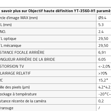
 savoir plus sur
Objectif haute définition YT-3560-H1
paramè
rcle d'image MAX (mm)
Ø9.4
L (mm)
5.3
NO.
2.4
L optique
29,50
L mécanique
29,50
STANCE FOCALE ARRIÈRE
6,91
NGUEUR ARRIÈRE DE LA BRIDE
6.05
ISTORSION TV
<-2,0%
LAIRAGE RELATIF
>70%
RC
15,2°
ille des pixels (μm)
4.2*4.2
ockage à température
-20°C
stance récente de la caméra
0,2
frarouge
/