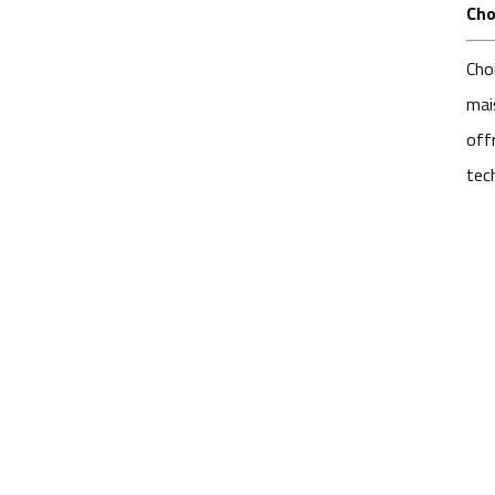
Cho
Cho
mai
offr
tec