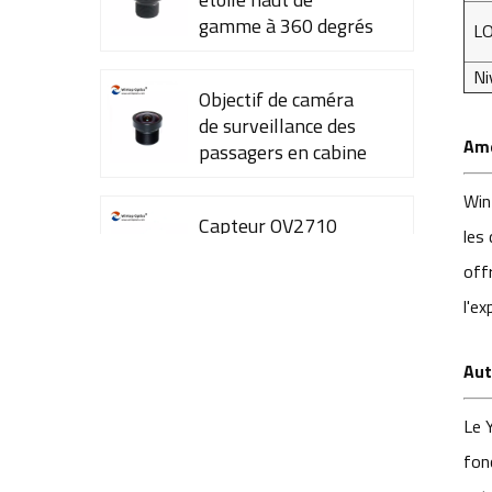
gamme à 360 degrés
L
YT-7615-A1
Ni
Objectif de caméra
de surveillance des
Amé
passagers en cabine
YT-7600-L4
Win
Capteur OV2710
les 
1/2,7" pour caméra
off
de vidéosurveillance,
objectifs 35 mm YT-
l'ex
4983P-A2
Objectif de caméra
Aut
YT-3560-H1,
résolution 4K
Le 
8&nbsp;MP
fon
Caméra de recul