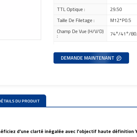
TTL Optique :
29.50
Taille De Filetage :
M12*P0.5
Champ De Vue (H/V/D)
74°/41°/80
:
DEMANDE MAINTENANT
DÉTAILS DU PRODUIT
éficiez d'une clarté inégalée avec l'objectif haute définitio