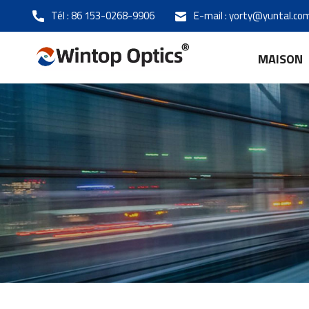
Tél :
86 153-0268-9906
E-mail :
yorty@yuntal.co
MAISON