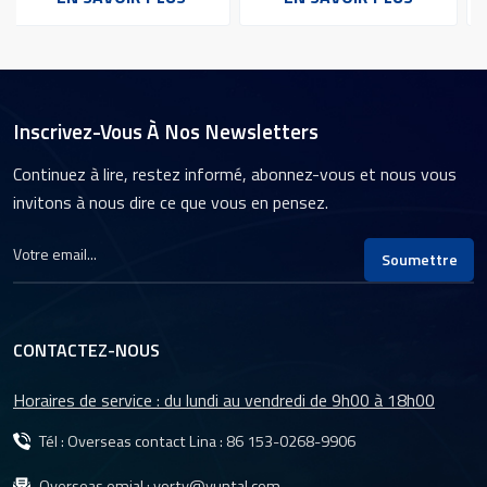
surveillance CCTV 4 MP
une vision nocturne
B2
e
f/1.6 avec filtre IR-CUT et
supérieureCapteur CMOS
éclairage d'étoile court
IMX327 pour imagerie
TTLCapteur S04C10 avec
haute résolution 1/2,8''
lentille de surveillance
pouce Longueur optique
d'imagerie exceptionnelle
totale de 23 mm pour une
Inscrivez-Vous À Nos Newsletters
intégration élégante.
Objectif de
Continuez à lire, restez informé, abonnez-vous et nous vous
vidéosurveillance 5 MP.
invitons à nous dire ce que vous en pensez.
Soumettre
CONTACTEZ-NOUS
Horaires de service : du lundi au vendredi de 9h00 à 18h00
Tél : Overseas contact Lina :
86 153-0268-9906
Overseas emial :
yorty@yuntal.com