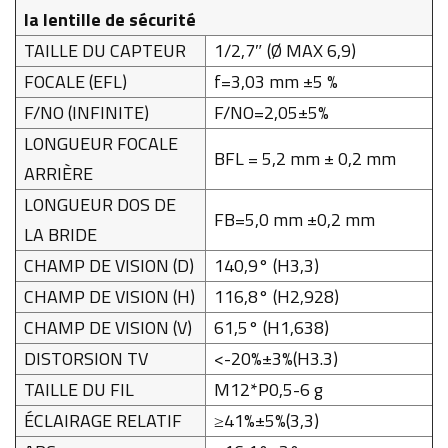
la lentille de sécurité
TAILLE DU CAPTEUR
1/2,7″ (Ø MAX 6,9)
FOCALE (EFL)
f=3,03 mm ±5 %
F/NO (INFINITE)
F/NO=2,05±5%
LONGUEUR FOCALE
BFL = 5,2 mm ± 0,2 mm
ARRIÈRE
LONGUEUR DOS DE
FB=5,0 mm ±0,2 mm
LA BRIDE
CHAMP DE VISION (D)
140,9° (H3,3)
CHAMP DE VISION (H)
116,8° (H2,928)
CHAMP DE VISION (V)
61,5° (H1,638)
DISTORSION TV
<-20%±3%(H3.3)
TAILLE DU FIL
M12*P0,5-6 g
ÉCLAIRAGE RELATIF
≥41%±5%(3,3)