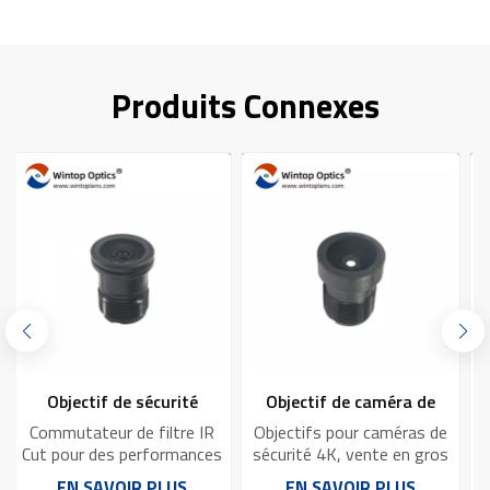
Produits Connexes
Objectif de caméra de
Objectif de surveillance
sécurité 4K de
de sécurité CCTV F1.6 74
Objectifs pour caméras de
Objectif de caméra de
surveillance d'imagerie
degrés YT-8020P-C2
s
sécurité 4K, vente en gros
vidéosurveillance à grande
d'usine (2024)Objectif de
ouverture F/NO 1.6 pour
exceptionnelle YT-4978P-
EN SAVOIR PLUS
EN SAVOIR PLUS