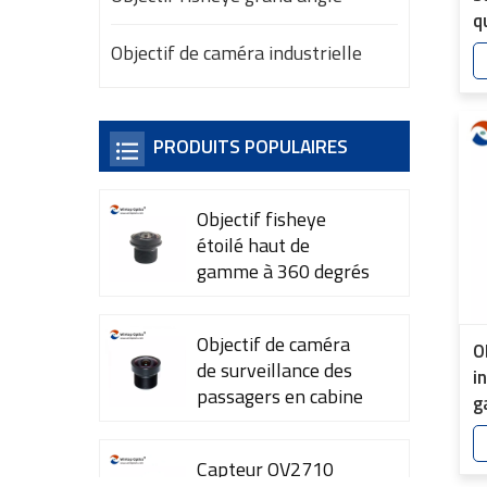
q
m
Objectif de caméra industrielle
4
PRODUITS POPULAIRES
Objectif fisheye
étoilé haut de
gamme à 360 degrés
YT-7615-A1
Objectif de caméra
O
de surveillance des
i
passagers en cabine
g
YT-7600-L4
p
d
Capteur OV2710
d