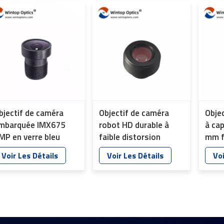
reco
faci
bjectif de caméra
Objectif de caméra
Objec
mbarquée IMX675
robot HD durable à
à ca
MP en verre bleu
faible distorsion
mm f
vec infrarouge,
1/2,8&quot; pour
1698
Voir Les Détails
Voir Les Détails
Voi
ntièrement en verre,
caméra Web USB AI
our la surveillance de
YT-7612-E8
otre voiture (YT-
739-F8).