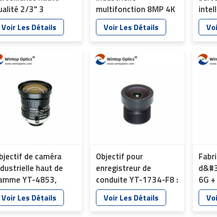
ualité 2/3" 3
multifonction 8MP 4K
intel
égapixels HD YT-
YT-4873
1/2,
Voir Les Détails
Voir Les Détails
Voi
875
mont
bjectif de caméra
Objectif pour
Fabr
ndustrielle haut de
enregistreur de
d&#3
amme YT-4853,
conduite YT-1734-F8 :
6G + 
uissant et
capteur IMX307 4 MP,
élec
Voir Les Détails
Voir Les Détails
Voi
'excellente qualité
filtre IR en verre bleu
intel
'image (10 MP)
1/2,8'', monture M12
surve