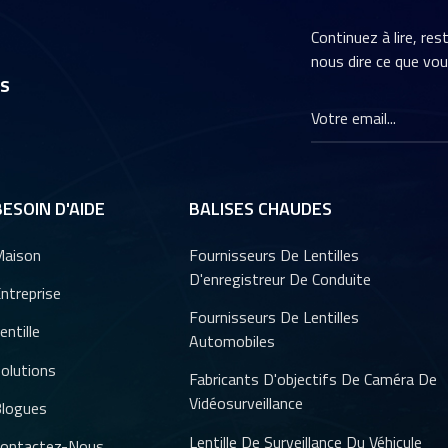
Continuez à lire, re
nous dire ce que vo
rs
BESOIN D'AIDE
BALISES CHAUDES
aison
Fournisseurs De Lentilles
D'enregistreur De Conduite
ntreprise
Fournisseurs De Lentilles
entille
Automobiles
olutions
Fabricants D'objectifs De Caméra De
Vidéosurveillance
logues
Lentille De Surveillance Du Véhicule
ontactez-Nous