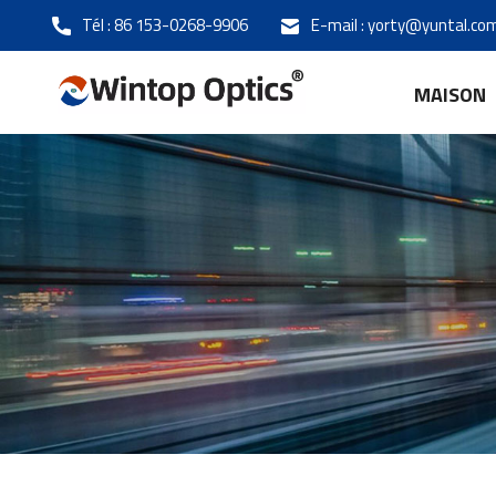
Tél :
86 153-0268-9906
E-mail :
yorty@yuntal.co
MAISON