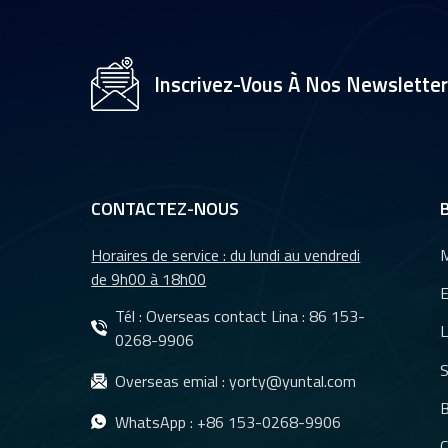
électroniques CMS
HD 1080p, étanches,
infrarouges, pour
Inscrivez-Vous À Nos Newslette
rétroviseur de
Objectif de caméra
voiture, YT-7071-A1
ADAS (système
d'assistance à la
conduite intelligente
pour véhicules) de
CONTACTEZ-NOUS
6,1 mm YT-7598-C1
Horaires de service : du lundi au vendredi
M
de 9h00 à 18h00
E
Tél : Overseas contact Lina :
86 153-
L
0268-9906
S
Overseas emial :
yorty@yuntal.com
B
WhatsApp :
+86 153-0268-9906
C