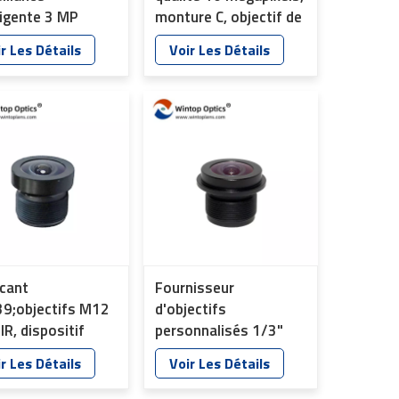
ligente 3 MP
monture C, objectif de
5 pouce à
vision industrielle YT-
r Les Détails
Voir Les Détails
ure CS YT-4870
4859
icant
Fournisseur
9;objectifs M12
d'objectifs
IR, dispositif
personnalisés 1/3"
tronique
f/2.2 6G Structure
r Les Détails
Voir Les Détails
ligent,
Tachygraphe Voiture
illance, lentille de
DVR Antenne Objectif