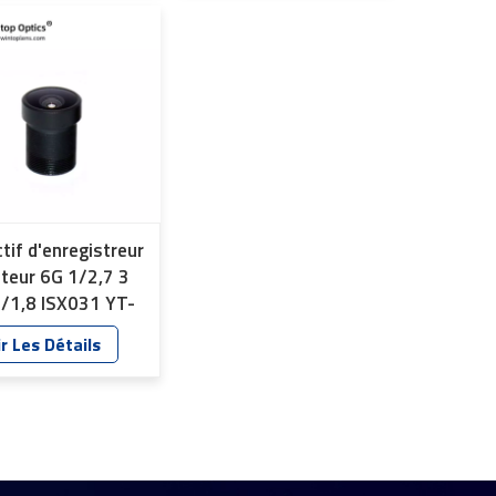
nnaissance
YT-1559-A1
ale, YT-7559-C1
tif d'enregistreur
pteur 6G 1/2,7 3
/1,8 ISX031 YT-
-F1
r Les Détails