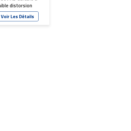
aible distorsion
/2,8&quot; pour
Voir Les Détails
améra Web USB AI
T-7612-E8