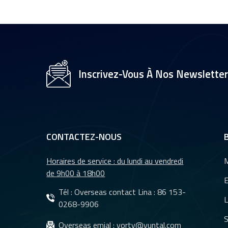
1/2,7" pour caméra
de vidéosurveillance,
objectifs 35 mm YT-
4983P-A2
Objectif de caméra
YT-3560-H1,
Inscrivez-Vous À Nos Newslette
résolution 4K
8&nbsp;MP
Caméra de recul
étanche à vision
nocturne pour
CONTACTEZ-NOUS
voiture YT-7610-C1
Horaires de service : du lundi au vendredi
M
Objectifs DMS et
de 9h00 à 18h00
CMS pour système
E
de caméra de
Tél : Overseas contact Lina :
86 153-
L
surveillance de
0268-9906
véhicules YT-7620-
S
Objectifs
Overseas emial :
yorty@yuntal.com
A8