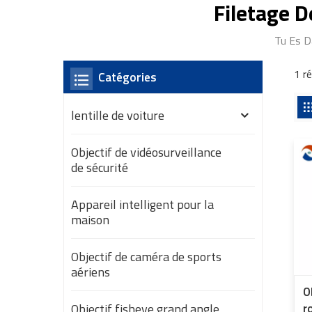
Filetage 
Tu Es D
1 r
Catégories
lentille de voiture
Objectif de vidéosurveillance
de sécurité
Appareil intelligent pour la
maison
Objectif de caméra de sports
aériens
O
Objectif fisheye grand angle
r