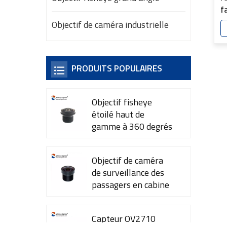
f
1
Objectif de caméra industrielle
c
Y
PRODUITS POPULAIRES
Objectif fisheye
étoilé haut de
gamme à 360 degrés
YT-7615-A1
Objectif de caméra
de surveillance des
passagers en cabine
YT-7600-L4
Capteur OV2710