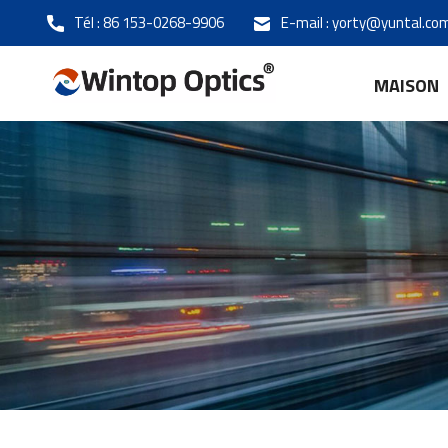
Tél :
86 153-0268-9906
E-mail :
yorty@yuntal.co
MAISON