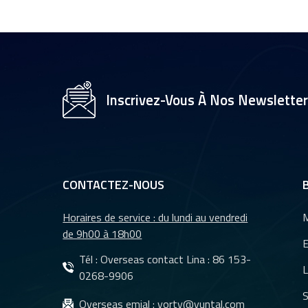
1/2,7" pour caméra
de vidéosurveillance,
objectifs 35 mm YT-
4983P-A2
Objectif de caméra
YT-3560-H1,
Inscrivez-Vous À Nos Newslette
résolution 4K
8&nbsp;MP
Caméra de recul
étanche à vision
nocturne pour
CONTACTEZ-NOUS
voiture YT-7610-C1
Horaires de service : du lundi au vendredi
M
Objectifs DMS et
de 9h00 à 18h00
CMS pour système
E
de caméra de
Tél : Overseas contact Lina :
86 153-
L
surveillance de
0268-9906
véhicules YT-7620-
S
Objectifs
Overseas emial :
yorty@yuntal.com
A8