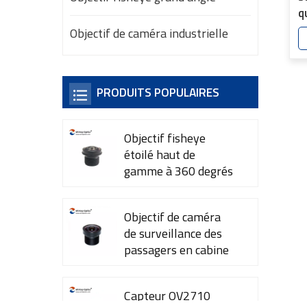
q
m
Objectif de caméra industrielle
4
PRODUITS POPULAIRES
Objectif fisheye
étoilé haut de
gamme à 360 degrés
YT-7615-A1
Objectif de caméra
de surveillance des
passagers en cabine
YT-7600-L4
Capteur OV2710