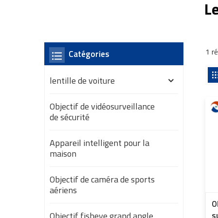
L
1 r
Catégories
lentille de voiture
Objectif de vidéosurveillance
de sécurité
Appareil intelligent pour la
maison
Objectif de caméra de sports
aériens
O
Objectif fisheye grand angle
s