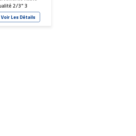
ualité 2/3" 3
égapixels HD YT-
Voir Les Détails
875