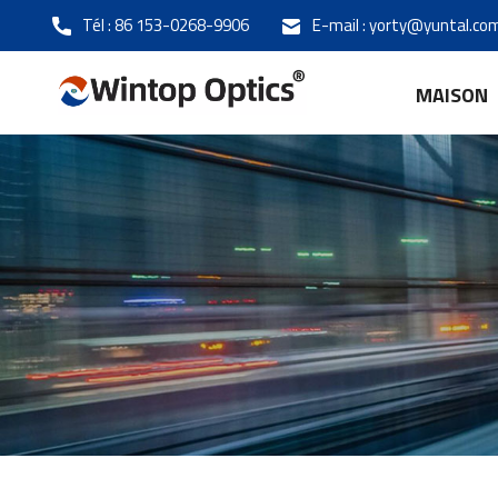
Tél :
86 153-0268-9906
E-mail :
yorty@yuntal.co
MAISON