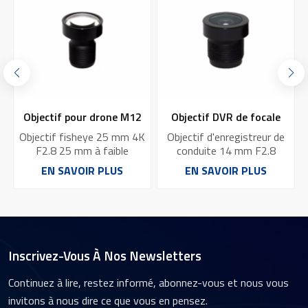
Objectif DVR de focale
Objectif d'enregistreur à
3,55 mm, fabricant YT-
capteur 6G 1/2,7 3 mm
K
Objectif d'enregistreur de
Exemple d'objectif : 6G
1549-R1
f/1,8 ISX031 YT-1698-F1
conduite 14 mm F2.8
1/2,7 pouce 3 mm f/1,8
compatible avec les prises
ISX031, objectif à capteur
EN SAVOIR PLUS
EN SAVOIR PLUS
en chargeFabricant
HD fixe 4 Mpx pour drone,
d'objectifs DVR à focale de
objectif pour enregistreur
3,55 mm lentille optique
de conduite
entièrement en verre
Objectifs de
vidéosurveillance avec
Inscrivez-Vous À Nos Newsletters
filtre IR 650 nm
Continuez à lire, restez informé, abonnez-vous et nous vous
invitons à nous dire ce que vous en pensez.