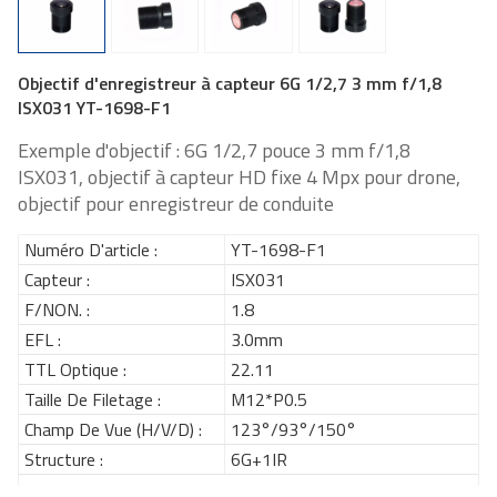
Objectif d'enregistreur à capteur 6G 1/2,7 3 mm f/1,8
ISX031 YT-1698-F1
Exemple d'objectif : 6G 1/2,7 pouce 3 mm f/1,8
ISX031, objectif à capteur HD fixe 4 Mpx pour drone,
objectif pour enregistreur de conduite
Numéro D'article :
YT-1698-F1
Capteur :
ISX031
F/NON. :
1.8
EFL :
3.0mm
TTL Optique :
22.11
Taille De Filetage :
M12*P0.5
Champ De Vue (H/V/D) :
123°/93°/150°
Structure :
6G+1IR