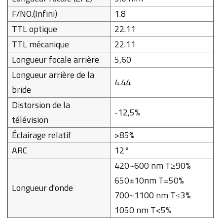
F/NO.(Infini)
1.8
TTL optique
22.11
TTL mécanique
22.11
Longueur focale arrière
5,60
Longueur arrière de la
4.44
bride
Distorsion de la
-12,5%
télévision
Éclairage relatif
>85%
ARC
12°
420~600 nm T≥90%
650±10nm T=50%
Longueur d'onde
700~1100 nm T≤3%
1050 nm T<5%