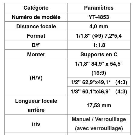
Catégorie
Paramètres
Numéro de modèle
YT-4853
Distance focale
4,0 mm
Format
1/1,8" (Φ9) 7,2*5,4
D/fˊ
1:1.8
Monter
Supports en C
1/1,8" 84,9° x 54,5°
(16:9)
(H/V)
1/2" 62,9°x49,1° （
4:3)
1/3" 60,1°x46,9° （
4:3)
Longueur focale
17,53 mm
arrière
Manuel / Verrouillage
iris
(avec verrouillage)