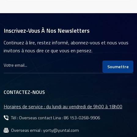
des capacités d'acquisition
mégapixels.L'objectif
et de traitement d'images
utilise une conception
e
de qualité
optique avancée et des
professionnelle.Le YT-
procédés de fabrication
4854 offre une excellente
précis.L'objectif YT-4855
Inscrivez-Vous À Nos Newsletters
résolution et une
possède une large gamme
excellente qualité d'image
de capacités d'adaptation.
Continuez à lire, restez informé, abonnez-vous et nous vous
n
pour une large gamme
invitons à nous dire ce que vous en pensez.
d'applications industrielles,
notamment la vision
industrielle, le contrôle
Soumettre
d'automatisation et
l'inspection de la qualité.
CONTACTEZ-NOUS
Horaires de service : du lundi au vendredi de 9h00 à 18h00
Tél : Overseas contact Lina :
86 153-0268-9906
Overseas emial :
yorty@yuntal.com