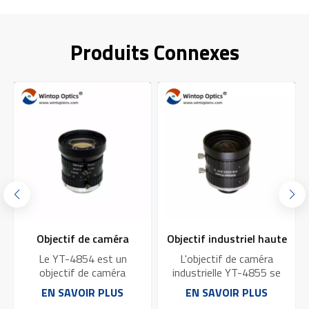
Produits Connexes
Objectif de caméra
Objectif industriel haute
industriel haute
résolution 10 MP à
Le YT-4854 est un
L'objectif de caméra
performance YT-4854
monture C YT-4855 :
objectif de caméra
industrielle YT-4855 se
industriel hautes
caractérise par sa haute
avec capteur 5 MP
excellente qualité
EN SAVOIR PLUS
EN SAVOIR PLUS
performances qui offre
résolution de 10
1/1,7 pouce et monture C
d'image