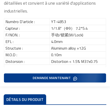
détaillées et convient à une variété d'applications
industrielles.
Numéro D'article :
YT-4853
Capteur :
1/1.8"（Φ9） 7.2*5.4
F/NON. :
手动/锁紧(W/Lock)
EFL :
4.0mm
Structure :
Aluminum alloy +12G
M.O.D :
0.10m
Distorsion :
Distortion < 1.5% M37x0.75
DEMANDE MAINTENANT
DÉTAILS DU PRODUIT