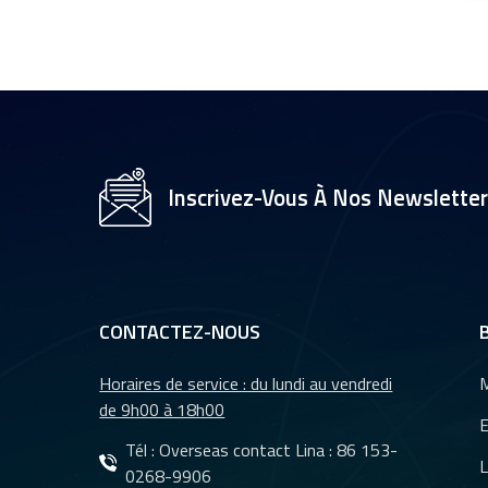
1/2,7" pour caméra
de vidéosurveillance,
objectifs 35 mm YT-
4983P-A2
Objectif de caméra
YT-3560-H1,
résolution 4K
8&nbsp;MP
Inscrivez-Vous À Nos Newslette
Caméra de recul
étanche à vision
nocturne pour
voiture YT-7610-C1
CONTACTEZ-NOUS
Objectifs DMS et
CMS pour système
Horaires de service : du lundi au vendredi
M
de caméra de
de 9h00 à 18h00
E
surveillance de
Tél : Overseas contact Lina :
86 153-
véhicules YT-7620-
L
0268-9906
Objectifs
A8