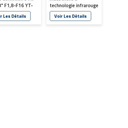
8" F1,8-F16 YT-
technologie infrarouge
6
4K Ultra HD 8 MP YT-
r Les Détails
Voir Les Détails
4869