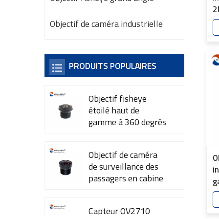
2
V
Objectif de caméra industrielle
4
PRODUITS POPULAIRES
Objectif fisheye
étoilé haut de
gamme à 360 degrés
YT-7615-A1
Objectif de caméra
O
de surveillance des
i
passagers en cabine
g
YT-7600-L4
p
d
Capteur OV2710
d