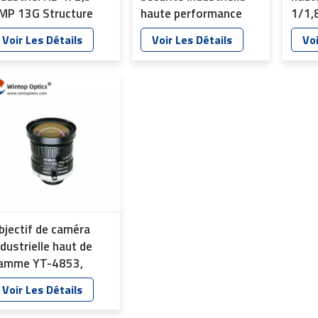
MP 13G Structure
haute performance
1/1,
ision nocturne YT-
YT-4879, focale 1/3"
487
Voir Les Détails
Voir Les Détails
Voi
881
4,0 mm
bjectif de caméra
ndustrielle haut de
amme YT-4853,
uissant et
Voir Les Détails
'excellente qualité
'image (10 MP)