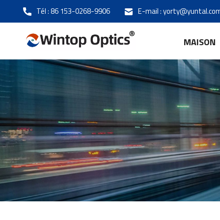
Tél :
86 153-0268-9906
E-mail :
yorty@yuntal.co
MAISON