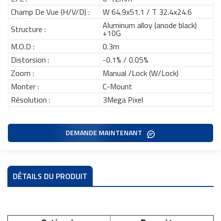
Champ De Vue (H/V/D) :
W 64.9x51.1 / T 32.4x24.6
Aluminum alloy (anode black)
Structure :
+10G
M.O.D :
0.3m
Distorsion :
-0.1% / 0.05%
Zoom :
Manual /Lock (W/Lock)
Monter :
C-Mount
Résolution :
3Mega Pixel
DEMANDE MAINTENANT
DÉTAILS DU PRODUIT