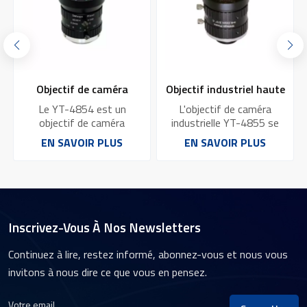
Objectif de caméra
Objectif industriel haute
industriel haute
résolution 10 MP à
Le YT-4854 est un
L'objectif de caméra
performance YT-4854
monture C YT-4855 :
objectif de caméra
industrielle YT-4855 se
industriel hautes
caractérise par sa haute
avec capteur 5 MP
excellente qualité
EN SAVOIR PLUS
EN SAVOIR PLUS
performances qui offre
résolution de 10
1/1,7 pouce et monture C
d'image
des capacités d'acquisition
mégapixels.L'objectif
et de traitement d'images
utilise une conception
e
de qualité
optique avancée et des
professionnelle.Le YT-
procédés de fabrication
4854 offre une excellente
précis.L'objectif YT-4855
Inscrivez-Vous À Nos Newsletters
résolution et une
possède une large gamme
excellente qualité d'image
de capacités d'adaptation.
Continuez à lire, restez informé, abonnez-vous et nous vous
n
pour une large gamme
invitons à nous dire ce que vous en pensez.
d'applications industrielles,
notamment la vision
industrielle, le contrôle