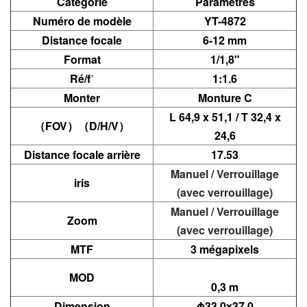
Catégorie
Paramètres
Numéro de modèle
YT-4872
Distance focale
6-12 mm
Format
1/1,8"
Ré/fˊ
1:1.6
Monter
Monture C
L 64,9 x 51,1 / T 32,4 x
（
FOV）（D/H/V）
24,6
Distance focale arrière
17.53
Manuel / Verrouillage
iris
(avec verrouillage)
Manuel / Verrouillage
Zoom
(avec verrouillage)
MTF
3 mégapixels
MOD
0,3 m
Dimension
Φ33,0x37,0