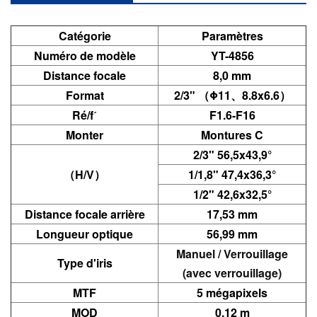
Catégorie
Paramètres
Numéro de modèle
YT-4856
Distance focale
8,0 mm
Format
2/3" （Φ11、8.8x6.6）
Ré/fˊ
F1.6-F16
Monter
Montures C
2/3"
56,5x43,9°
（H/V）
1/1,8"
47,4x36,3°
1/2"
42,6x32,5°
Distance focale arrière
17,53 mm
Longueur optique
56,99 mm
Manuel / Verrouillage
Type d'iris
(avec verrouillage)
MTF
5 mégapixels
MOD
0,12 m