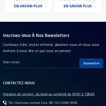
industriel hautes
caractérise par sa haute
avec capteur 5 MP
excellente qualité
EN SAVOIR PLUS
EN SAVOIR PLUS
performances qui offre
résolution de 10
1/1,7 pouce et monture C
d'image
des capacités d'acquisition
mégapixels.L'objectif
et de traitement d'images
utilise une conception
e
de qualité
optique avancée et des
professionnelle.Le YT-
procédés de fabrication
4854 offre une excellente
précis.L'objectif YT-4855
Inscrivez-Vous À Nos Newsletters
résolution et une
possède une large gamme
excellente qualité d'image
de capacités d'adaptation.
Continuez à lire, restez informé, abonnez-vous et nous vous
n
pour une large gamme
invitons à nous dire ce que vous en pensez.
d'applications industrielles,
notamment la vision
industrielle, le contrôle
Soumettre
d'automatisation et
l'inspection de la qualité.
CONTACTEZ-NOUS
Horaires de service : du lundi au vendredi de 9h00 à 18h00
Tél : Overseas contact Lina :
86 153-0268-9906