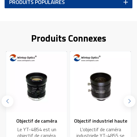
PRODUITS POPULAIRES
Produits Connexes
Objectif de caméra
Objectif industriel haute
industriel haute
résolution 10 MP à
Le YT-4854 est un
L'objectif de caméra
performance YT-4854
monture C YT-4855 :
objectif de caméra
industrielle YT-4855 se