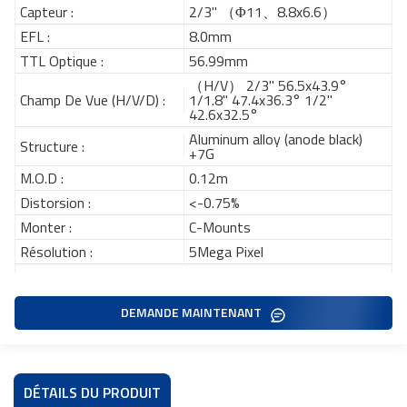
Capteur :
2/3" （Φ11、8.8x6.6）
EFL :
8.0mm
TTL Optique :
56.99mm
（H/V） 2/3" 56.5x43.9°
Champ De Vue (H/V/D) :
1/1.8" 47.4x36.3° 1/2"
42.6x32.5°
Aluminum alloy (anode black)
Structure :
+7G
M.O.D :
0.12m
Distorsion :
<-0.75%
Monter :
C-Mounts
Résolution :
5Mega Pixel
DEMANDE MAINTENANT
DÉTAILS DU PRODUIT