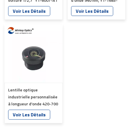
voiture 1/2,7" YT-6007-A1
d'onde 940 nm, YT-1683-
C1
Voir Les Détails
Voir Les Détails
Lentille optique
industrielle personnalisée
à longueur d'onde 420-700
nm YT-6019P-C1
Voir Les Détails