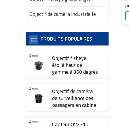
p
Y
Objectif de caméra industrielle
PRODUITS POPULAIRES
Objectif fisheye
étoilé haut de
gamme à 360 degrés
YT-7615-A1
Objectif de caméra
de surveillance des
passagers en cabine
YT-7600-L4
Capteur OV2710