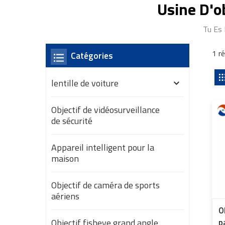
Usine D'o
Tu Es 
1 r
Catégories
lentille de voiture
Objectif de vidéosurveillance
de sécurité
Appareil intelligent pour la
maison
Objectif de caméra de sports
aériens
O
Objectif fisheye grand angle
p