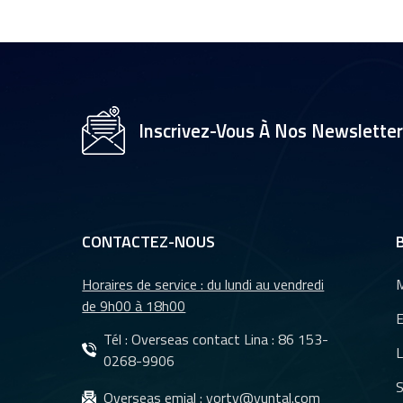
1/2,7" pour caméra
de vidéosurveillance,
objectifs 35 mm YT-
4983P-A2
Objectif de caméra
YT-3560-H1,
Inscrivez-Vous À Nos Newslette
résolution 4K
8&nbsp;MP
Caméra de recul
étanche à vision
nocturne pour
CONTACTEZ-NOUS
voiture YT-7610-C1
Horaires de service : du lundi au vendredi
M
Objectifs DMS et
de 9h00 à 18h00
CMS pour système
E
de caméra de
Tél : Overseas contact Lina :
86 153-
L
surveillance de
0268-9906
véhicules YT-7620-
S
Objectifs
Overseas emial :
yorty@yuntal.com
A8