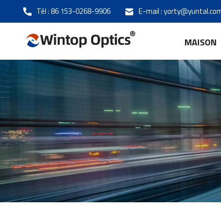
Tél :
86 153-0268-9906
E-mail :
yorty@yuntal.co
MAISON