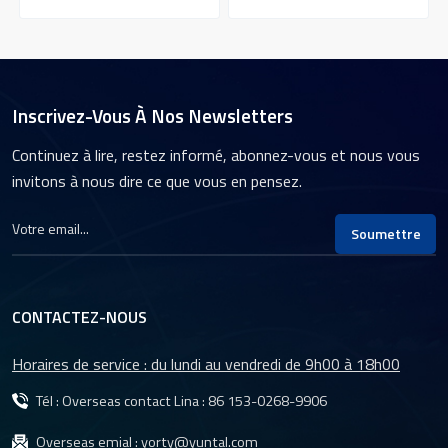
performances qui offre
résolution de 10
1/1,7 pouce et monture C
d'image
des capacités d'acquisition
mégapixels.L'objectif
et de traitement d'images
utilise une conception
e
de qualité
optique avancée et des
professionnelle.Le YT-
procédés de fabrication
4854 offre une excellente
précis.L'objectif YT-4855
Inscrivez-Vous À Nos Newsletters
résolution et une
possède une large gamme
excellente qualité d'image
de capacités d'adaptation.
Continuez à lire, restez informé, abonnez-vous et nous vous
n
pour une large gamme
invitons à nous dire ce que vous en pensez.
d'applications industrielles,
notamment la vision
industrielle, le contrôle
Soumettre
d'automatisation et
l'inspection de la qualité.
CONTACTEZ-NOUS
Horaires de service : du lundi au vendredi de 9h00 à 18h00
Tél : Overseas contact Lina :
86 153-0268-9906
Overseas emial :
yorty@yuntal.com