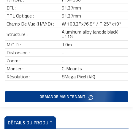
EFL :
91.27mm
TTL Optique :
91.27mm
Champ De Vue (H/V/D) :
W 103.2°x76.8° / T 25°x19°
Aluminum alloy (anode black)
Structure :
+11G
M.O.D :
1.0m
Distorsion :
-
Zoom :
-
Monter :
C-Mounts
Résolution :
8Mega Pixel (4K)
DEMANDE MAINTENANT
DÉTAILS DU PRODUIT