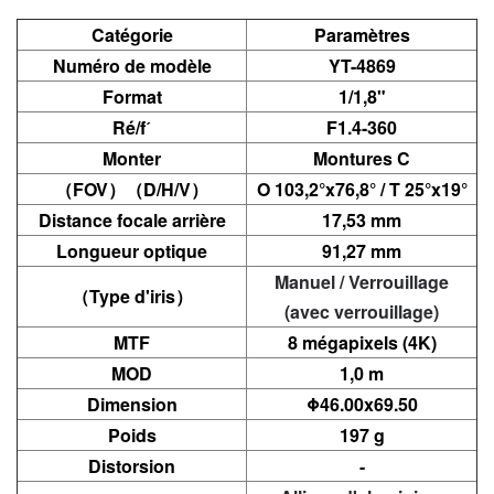
Catégorie
Paramètres
Numéro de modèle
YT-4869
Format
1/1,8"
Ré/fˊ
F1.4-360
Monter
Montures C
（
FOV）（D/H/V）
O 103,2°x76,8° / T 25°x19°
Distance focale arrière
17,53 mm
Longueur optique
91,27 mm
Manuel / Verrouillage
（
Type d'iris）
(avec verrouillage)
MTF
8 mégapixels (4K)
MOD
1,0 m
Dimension
Φ46.00x69.50
Poids
197 g
Distorsion
-