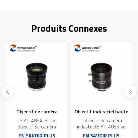
Produits Connexes
Objectif de caméra
Objectif industriel haute
industriel haute
résolution 10 MP à
Le YT-4854 est un
L'objectif de caméra
performance YT-4854
monture C YT-4855 :
objectif de caméra
industrielle YT-4855 se
industriel hautes
caractérise par sa haute
avec capteur 5 MP
excellente qualité
EN SAVOIR PLUS
EN SAVOIR PLUS