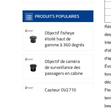
PRODUITS POPULAIRES
Rés
Objectif fisheye
des
étoilé haut de
Int
gamme à 360 degrés
YT-7615-A1
d'o
d'a
Objectif de caméra
Évo
de surveillance des
passagers en cabine
fon
YT-7600-L4
déc
Capteur OV2710
Fle
1/2,7" pour caméra
tem
de vidéosurveillance,
bes
objectifs 35 mm YT-