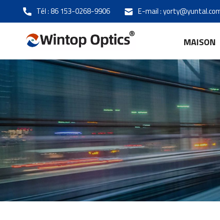
Tél :
86 153-0268-9906
E-mail :
yorty@yuntal.co
MAISON