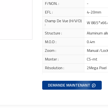
F/NON. :
-
EFL :
4-20mm
Champ De Vue (H/V/D)
W 88.5°x66.
:
Structure :
Aluminum allo
M.O.D :
0.4m
Zoom :
Manual /Loc
Monter :
CS-mt
Résolution :
2Mega Pixel
DEMANDE MAINTENANT