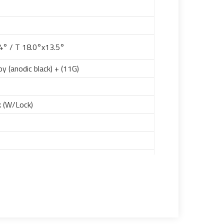
4° / T 18.0°x13.5°
y (anodic black) + (11G)
k (W/Lock)