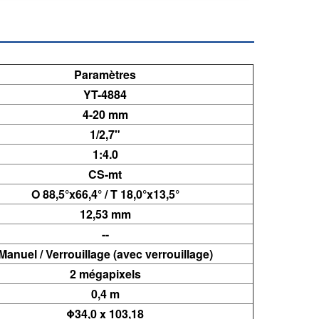
Paramètres
YT-4884
4-20 mm
1/2,7"
1:4.0
CS-mt
O 88,5°x66,4° / T 18,0°x13,5°
12,53 mm
--
Manuel / Verrouillage (avec verrouillage)
2 mégapixels
0,4 m
Φ34,0 x 103,18