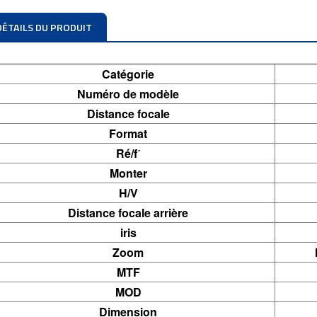
DÉTAILS DU PRODUIT
Catégorie
Numéro de modèle
Distance focale
Format
Ré/fˊ
Monter
H/V
Distance focale arrière
iris
Zoom
MTF
MOD
Dimension