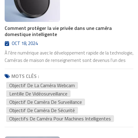
Comment protéger la vie privée dans une caméra
domestique intelligente
OCT 18, 2024
À l'ère numérique avec le développement rapide de la technologie,
Caméras de maison de renseignement sont devenus l'un des
appareils incontournables pour de plus en plus de familles. Ces
lentilles de caméra de surveillance, comme Lentilles de
MOTS CLÉS :
vidéosurveillance, peut dire directement tout dans l'endroit
Objectif De La Caméra Webcam
surveillé à travers des caméras à distance et leurs appareils
Lentille De Vidéosurveillance
auxiliaires (lentilles, cardan, etc.), offrant une tranquillité d'esprit
Objectif De Caméra De Surveillance
et de commodité. Cependant, avec la large application de
Objectif De Caméra De Sécurité
caméras à domicile intelligentes, les problèmes de
Objectifs De Caméra Pour Machines Intelligentes
confidentialité et de sécurité ont progressivement attiré
l'attention des gens. Cet article explorera la question de la
perception de la confidentialité des caméras à domicile