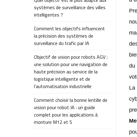
Quel objectif est le plus adapté aux
systèmes de surveillance des villes
Pre
intelligentes ?
nou
Comment les objectifs influencent
mac
la précision des systèmes de
surveillance du trafic par IA
des
bie
Objectif de vision pour robots AGV :
une solution pour une navigation de
du 
haute précision au service de la
vot
logistique intelligente et de
l’automatisation industrielle
La 
cyb
Comment choisir la bonne lentille de
vision pour robot IA : un guide
pre
complet pour les applications à
Met
monture M12 et S
pou
Comment choisir la bonne lentille