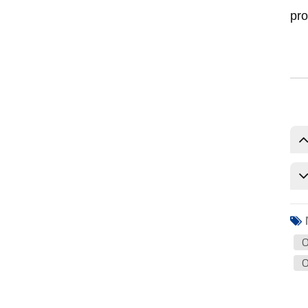
pro
O
O