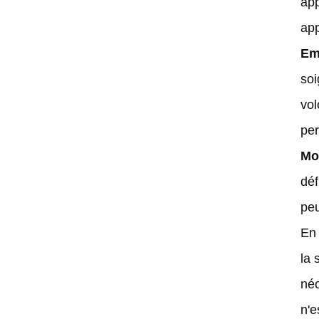
app
pour l'automatisation des
entrepôts
app
objectif de caméra de robot AGV
Em
soi
lentille de vision pour robot
d'entrepôt
vol
Objectif de vision industrielle
per
pour la navigation des AGV
Mod
meilleur objectif de caméra pour
déf
robots AGV
peu
Fabricant de lentilles DWS
En 
Solutions DWS Lens pour la
la 
logistique intelligente
néc
n'e