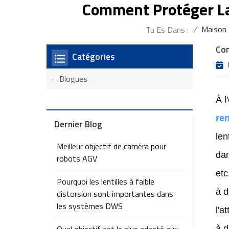
Comment Protéger La
/
Maison
Tu Es Dans :
Com
Catégories
Blogues
À l
re
Dernier Blog
len
Meilleur objectif de caméra pour
dan
robots AGV
etc
Pourquoi les lentilles à faible
à d
distorsion sont importantes dans
les systèmes DWS
l'a
à d