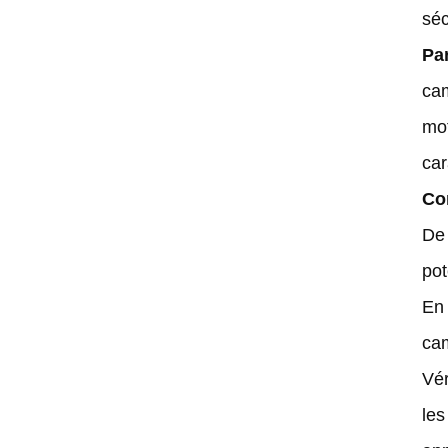
M12 pour les systèmes de vision
séc
des robots de distribution
Pa
intelligente d'aliments pour animaux
domestiques
ca
mot
Pourquoi la focale fixe de l'objectif
fixe M12 permet-elle une tonte
car
précise par lots ? Adaptée à de
Co
multiples situations.
De 
pot
En 
MOTS CLÉS
cam
Objectif de caméra SLAM pour
Vér
robots AGV
les
Objectifs de vision robotique