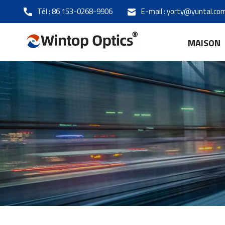
Tél :
86 153-0268-9906
E-mail :
yorty@yuntal.co
MAISON