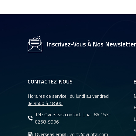
1/2,7" pour caméra
de vidéosurveillance,
objectifs 35 mm YT-
4983P-A2
Objectif de caméra
YT-3560-H1,
Inscrivez-Vous À Nos Newslette
résolution 4K
8&nbsp;MP
Caméra de recul
étanche à vision
nocturne pour
CONTACTEZ-NOUS
voiture YT-7610-C1
Horaires de service : du lundi au vendredi
M
Objectifs DMS et
de 9h00 à 18h00
CMS pour système
E
de caméra de
Tél : Overseas contact Lina :
86 153-
L
surveillance de
0268-9906
véhicules YT-7620-
S
Objectifs
Overseas emial :
yorty@yuntal.com
A8