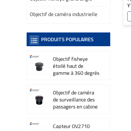
Y
Objectif de caméra industrielle
PRODUITS POPULAIRES
Objectif fisheye
étoilé haut de
gamme à 360 degrés
YT-7615-A1
Objectif de caméra
de surveillance des
passagers en cabine
YT-7600-L4
Capteur OV2710