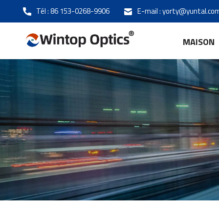
Tél :
86 153-0268-9906
E-mail :
yorty@yuntal.co
MAISON