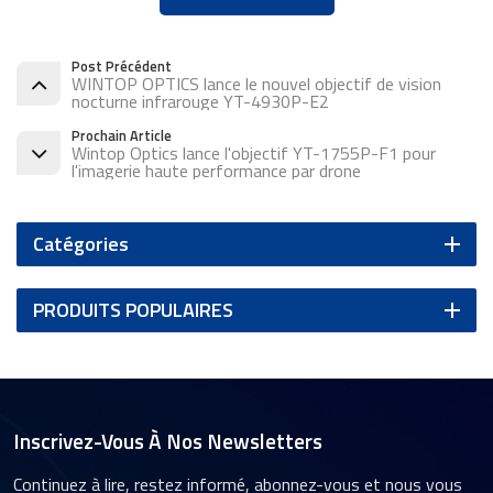
Post Précédent
WINTOP OPTICS lance le nouvel objectif de vision
nocturne infrarouge YT-4930P-E2
Prochain Article
Wintop Optics lance l'objectif YT-1755P-F1 pour
l'imagerie haute performance par drone
Catégories
PRODUITS POPULAIRES
Inscrivez-Vous À Nos Newsletters
Continuez à lire, restez informé, abonnez-vous et nous vous