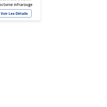
octurne infrarouge
n alliage d'aluminium
Voir Les Détails
MP 12G, objectif YT-
862