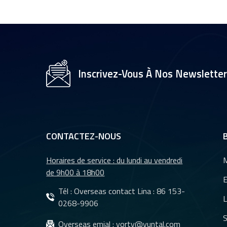
1/2,7" pour caméra
de vidéosurveillance,
objectifs 35 mm YT-
4983P-A2
Objectif de caméra
YT-3560-H1,
Inscrivez-Vous À Nos Newslette
résolution 4K
8&nbsp;MP
Caméra de recul
étanche à vision
nocturne pour
CONTACTEZ-NOUS
voiture YT-7610-C1
Horaires de service : du lundi au vendredi
M
Objectifs DMS et
de 9h00 à 18h00
CMS pour système
E
de caméra de
Tél : Overseas contact Lina :
86 153-
L
surveillance de
0268-9906
véhicules YT-7620-
S
Objectifs
Overseas emial :
yorty@yuntal.com
A8