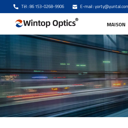
Tél :
86 153-0268-9906
E-mail :
yorty@yuntal.co
MAISON