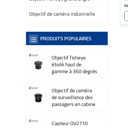
n
e
Objectif de caméra industrielle
3
4
PRODUITS POPULAIRES
Objectif fisheye
étoilé haut de
gamme à 360 degrés
YT-7615-A1
Objectif de caméra
de surveillance des
passagers en cabine
YT-7600-L4
Capteur OV2710