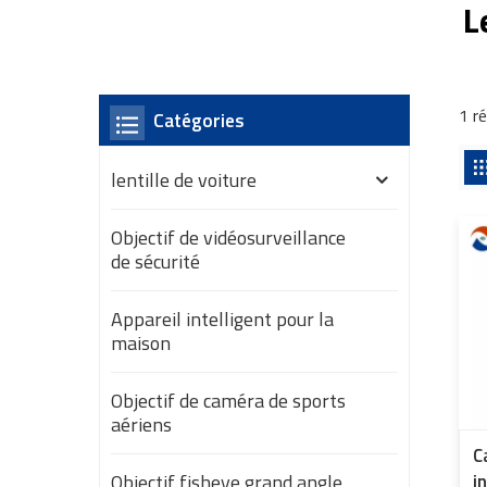
L
1 ré
Catégories
lentille de voiture
Objectif de vidéosurveillance
de sécurité
Appareil intelligent pour la
maison
Objectif de caméra de sports
aériens
C
Objectif fisheye grand angle
i