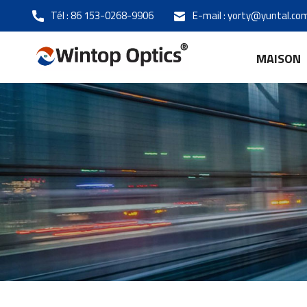
Tél :
86 153-0268-9906
E-mail :
yorty@yuntal.co
MAISON