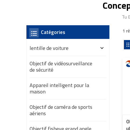
Concep
Tu 
1 r
Catégories
lentille de voiture
Objectif de vidéosurveillance
de sécurité
Appareil intelligent pour la
maison
Objectif de caméra de sports
aériens
O
Objectif fisheye grand angle
u