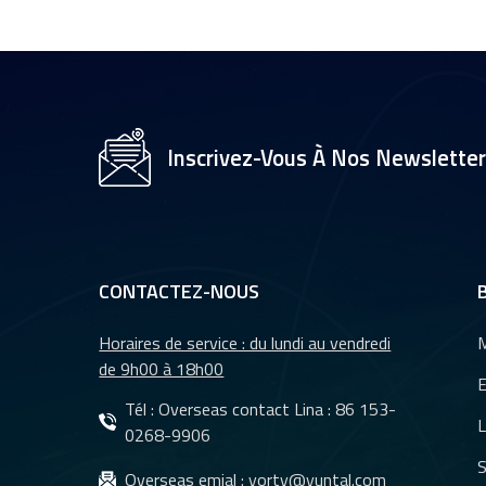
1/2,7" pour caméra
de vidéosurveillance,
objectifs 35 mm YT-
4983P-A2
Objectif de caméra
YT-3560-H1,
Inscrivez-Vous À Nos Newslette
résolution 4K
8&nbsp;MP
Caméra de recul
étanche à vision
nocturne pour
CONTACTEZ-NOUS
voiture YT-7610-C1
Horaires de service : du lundi au vendredi
M
Objectifs DMS et
de 9h00 à 18h00
CMS pour système
E
de caméra de
Tél : Overseas contact Lina :
86 153-
L
surveillance de
0268-9906
véhicules YT-7620-
S
Objectifs
Overseas emial :
yorty@yuntal.com
A8