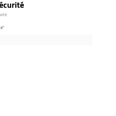
écurité
rité
té"