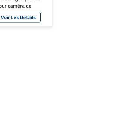
our caméra de
urveillance
Voir Les Détails
ersonnalisée YT-
986P-A2