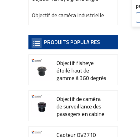
p
s
Objectif de caméra industrielle
p
4
PRODUITS POPULAIRES
Objectif fisheye
étoilé haut de
gamme à 360 degrés
YT-7615-A1
Objectif de caméra
de surveillance des
passagers en cabine
YT-7600-L4
Capteur OV2710