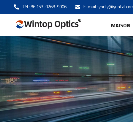
Tél :
86 153-0268-9906
E-mail :
yorty@yuntal.co
MAISON