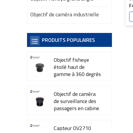
F
d
Objectif de caméra industrielle
t
3
PRODUITS POPULAIRES
Objectif fisheye
étoilé haut de
gamme à 360 degrés
YT-7615-A1
Objectif de caméra
de surveillance des
passagers en cabine
YT-7600-L4
Capteur OV2710