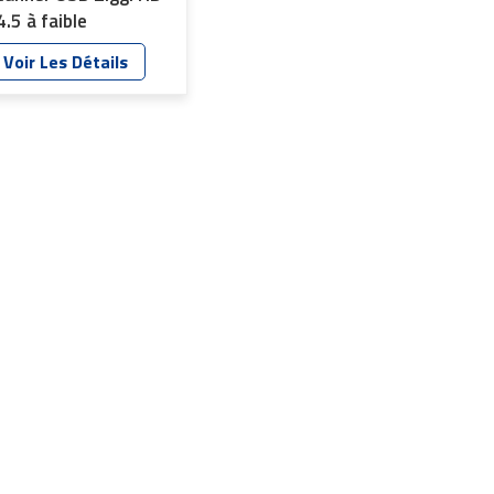
4.5 à faible
istorsion et haute
Voir Les Détails
ransmission YT-
559P-C1-C