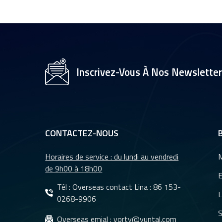
1/2,7" pour caméra
de vidéosurveillance,
objectifs 35 mm YT-
4983P-A2
Objectif de caméra
YT-3560-H1,
Inscrivez-Vous À Nos Newslette
résolution 4K
8&nbsp;MP
Caméra de recul
étanche à vision
nocturne pour
CONTACTEZ-NOUS
voiture YT-7610-C1
Horaires de service : du lundi au vendredi
M
Objectifs DMS et
de 9h00 à 18h00
CMS pour système
E
de caméra de
Tél : Overseas contact Lina :
86 153-
L
surveillance de
0268-9906
véhicules YT-7620-
S
Objectifs
Overseas emial :
yorty@yuntal.com
A8