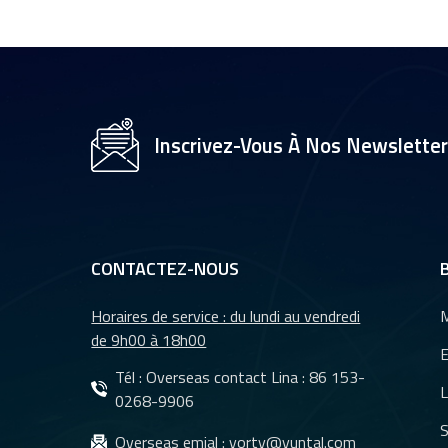
1/2,7" pour caméra
de vidéosurveillance,
objectifs 35 mm YT-
4983P-A2
Objectif de caméra
YT-3560-H1,
Inscrivez-Vous À Nos Newslette
résolution 4K
8&nbsp;MP
Caméra de recul
étanche à vision
nocturne pour
CONTACTEZ-NOUS
voiture YT-7610-C1
Horaires de service : du lundi au vendredi
M
Objectifs DMS et
de 9h00 à 18h00
CMS pour système
E
de caméra de
Tél : Overseas contact Lina :
86 153-
L
surveillance de
0268-9906
véhicules YT-7620-
S
Objectifs
Overseas emial :
yorty@yuntal.com
A8