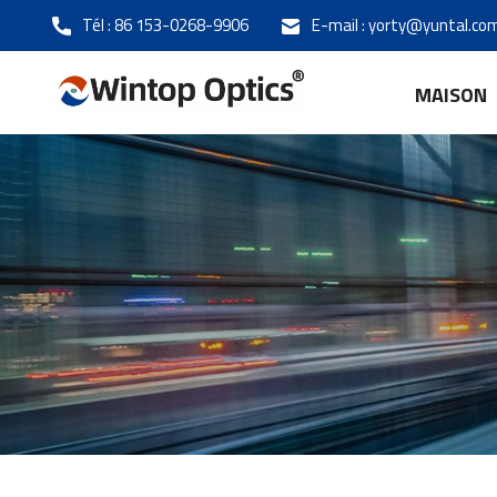
Tél :
86 153-0268-9906
E-mail :
yorty@yuntal.co
MAISON