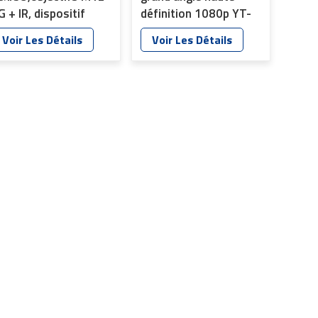
G + IR, dispositif
définition 1080p YT-
lectronique
6047P-S1 (longueur
Voir Les Détails
Voir Les Détails
telligent,
optique totale :
rveillance, lentille de
12,8 cm)
econnaissance
aciale, YT-7559-C1