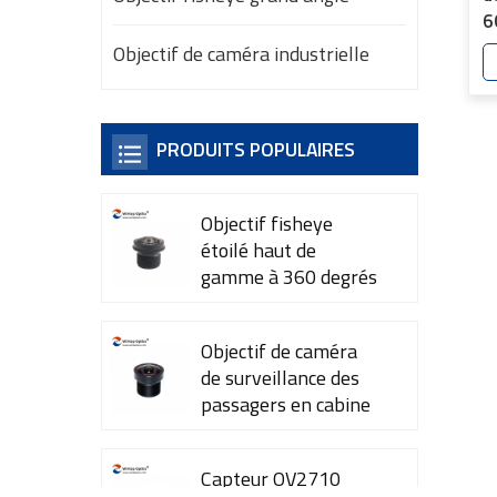
6
é
Objectif de caméra industrielle
in
su
r
PRODUITS POPULAIRES
f
Objectif fisheye
étoilé haut de
gamme à 360 degrés
YT-7615-A1
Objectif de caméra
de surveillance des
passagers en cabine
YT-7600-L4
Capteur OV2710