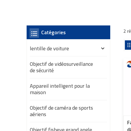
2 r
Catégories
lentille de voiture
Objectif de vidéosurveillance
de sécurité
Appareil intelligent pour la
maison
Objectif de caméra de sports
aériens
F
Objectif fisheye grand angle
d