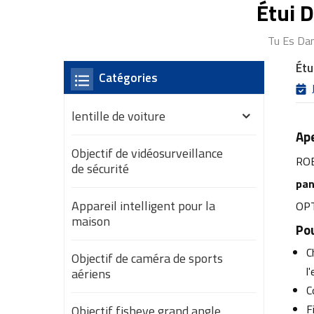
Étui 
Tu Es Dan
Étu
Catégories
lentille de voiture
Ape
Objectif de vidéosurveillance
ROE
de sécurité
pan
Appareil intelligent pour la
OP
maison
Po
C
Objectif de caméra de sports
l
aériens
C
F
Objectif fisheye grand angle