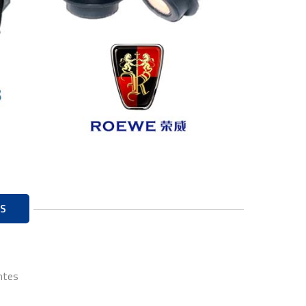
S
entes