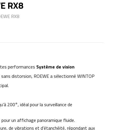
WE RX8
-ROEWE RX8
utes performances
Système de vision
 et sans distorsion, ROEWE a sélectionné WINTOP
ipal.
u'à 200°, idéal pour la surveillance de
s pour un affichage panoramique fluide.
ture, de vibrations et d'étanchéité, répondant aux