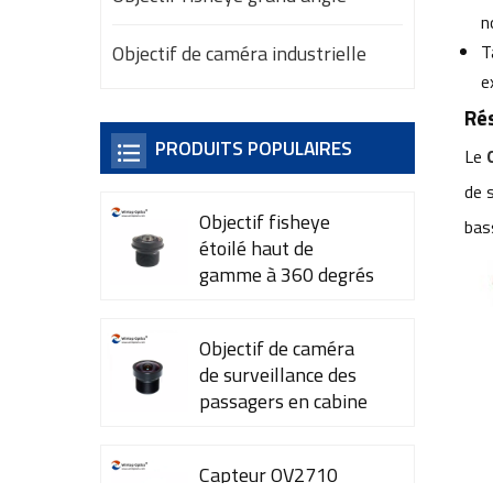
n
Objectif de caméra industrielle
T
e
Rés
PRODUITS POPULAIRES
Le
de 
Objectif fisheye
bas
étoilé haut de
gamme à 360 degrés
YT-7615-A1
Objectif de caméra
de surveillance des
passagers en cabine
YT-7600-L4
Capteur OV2710