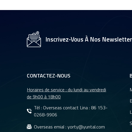
électroniques CMS
HD 1080p, étanches,
infrarouges, pour
rétroviseur de
Objectif de caméra
voiture, YT-7071-A1
Inscrivez-Vous À Nos Newslette
ADAS (système
d'assistance à la
conduite intelligente
pour véhicules) de
6,1 mm YT-7598-C1
CONTACTEZ-NOUS
Horaires de service : du lundi au vendredi
M
de 9h00 à 18h00
E
Tél : Overseas contact Lina :
86 153-
L
0268-9906
S
Overseas emial :
yorty@yuntal.com