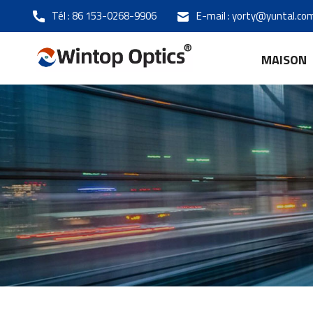
Tél :
86 153-0268-9906
E-mail :
yorty@yuntal.co
MAISON