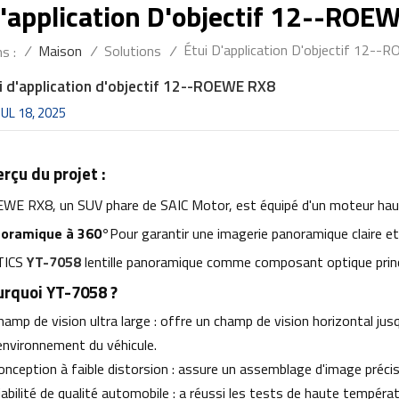
D'application D'objectif 12--ROE
Étui D'application D'objectif 12-
/
Maison
/
Solutions
/
s :
i d'application d'objectif 12--ROEWE RX8
JUL 18, 2025
rçu du projet :
WE RX8, un SUV phare de SAIC Motor, est équipé d'un moteur ha
oramique à 360°
Pour garantir une imagerie panoramique claire
TICS
YT-7058
lentille panoramique comme composant optique princ
urquoi YT-7058 ?
hamp de vision ultra large : offre un champ de vision horizontal jusq
'environnement du véhicule.
onception à faible distorsion : assure un assemblage d'image préci
iabilité de qualité automobile : a réussi les tests de haute tempéra