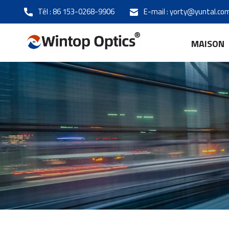
Tél :
86 153-0268-9906
E-mail :
yorty@yuntal.co
MAISON