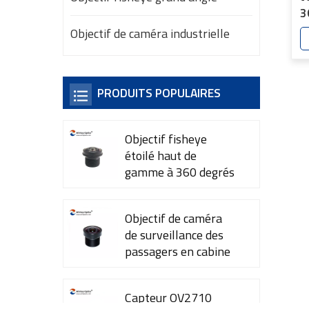
3
I
Objectif de caméra industrielle
PRODUITS POPULAIRES
Objectif fisheye
étoilé haut de
gamme à 360 degrés
YT-7615-A1
Objectif de caméra
de surveillance des
passagers en cabine
YT-7600-L4
Capteur OV2710