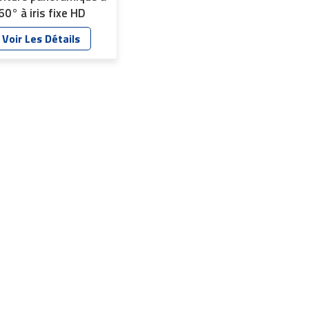
60° à iris fixe HD
P67 YT-7042P-F1
Voir Les Détails