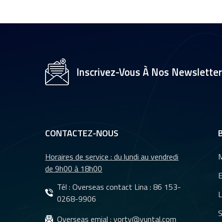
1/2,7" pour caméra
de vidéosurveillance,
objectifs 35 mm YT-
4983P-A2
Objectif de caméra
YT-3560-H1,
Inscrivez-Vous À Nos Newslette
résolution 4K
8&nbsp;MP
Caméra de recul
étanche à vision
nocturne pour
CONTACTEZ-NOUS
voiture YT-7610-C1
Horaires de service : du lundi au vendredi
M
Objectifs DMS et
de 9h00 à 18h00
CMS pour système
E
de caméra de
Tél : Overseas contact Lina :
86 153-
L
surveillance de
0268-9906
véhicules YT-7620-
S
Objectifs
Overseas emial :
yorty@yuntal.com
A8