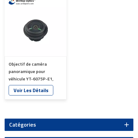
Objectif de caméra
panoramique pour
véhicule YT-6075P-E1,
capteur GC2053 étanche,
Voir Les Détails
objectif 1/2,9", 200° TTL
13 mm
Catégories