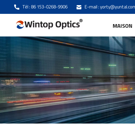
Tél :
86 153-0268-9906
E-mail :
yorty@yuntal.co
MAISON