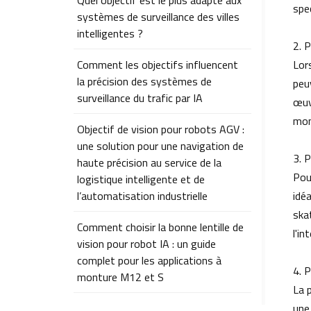
Quel objectif est le plus adapté aux
spe
systèmes de surveillance des villes
intelligentes ?
2. 
Comment les objectifs influencent
Lor
la précision des systèmes de
peu
surveillance du trafic par IA
œuv
mon
Objectif de vision pour robots AGV :
une solution pour une navigation de
3. 
haute précision au service de la
Pou
logistique intelligente et de
l’automatisation industrielle
idé
ska
Comment choisir la bonne lentille de
l'i
vision pour robot IA : un guide
complet pour les applications à
4. 
monture M12 et S
La 
Comment choisir la bonne lentille
une