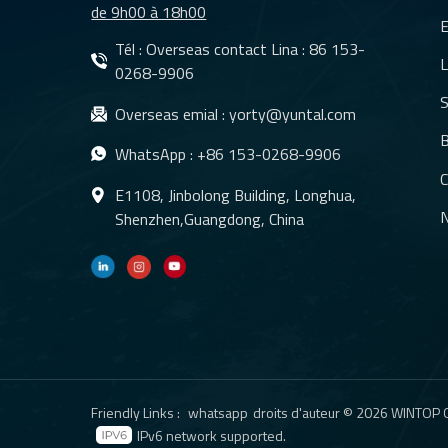
de 9h00 à 18h00
E
Tél : Overseas contact Lina :
86 153-
L
0268-9906
S
Overseas emial :
yorty@yuntal.com
B
WhatsApp :
+86 153-0268-9906
C
E1108, Jinbolong Building, Longhua,
N
Shenzhen,Guangdong, China
Friendly Links :
whatsapp
droits d'auteur © 2026 WINTOP OP
IPv6 network supported.