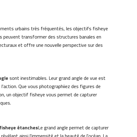
ents urbains très fréquentés, les objectifs fisheye
es peuvent transformer des structures banales en
tecturaux et offre une nouvelle perspective sur des
ngle
sont inestimables. Leur grand angle de vue est
l'action. Que vous photographiiez des figures de
n, un objectif fisheye vous permet de capturer
iques.
s fisheye étanches
Le grand angle permet de capturer
évélant ainsi l'immensité et la beauté de l'océan. La