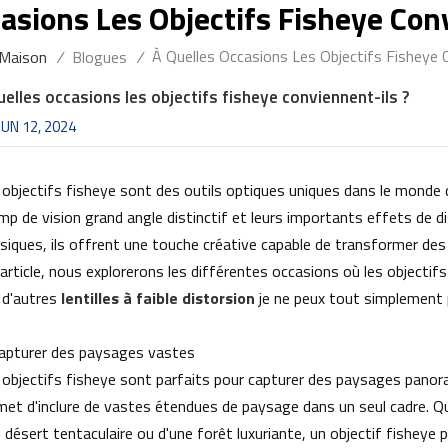
asions Les Objectifs Fisheye Con
À Quelles Occasions Les Objectifs Fisheye 
Maison
/
Blogues
/
uelles occasions les objectifs fisheye conviennent-ils ?
JUN 12, 2024
 objectifs fisheye sont des outils optiques uniques dans le monde 
p de vision grand angle distinctif et leurs importants effets de dis
ssiques, ils offrent une touche créative capable de transformer des 
 article, nous explorerons les différentes occasions où les objectif
 d'autres
lentilles à faible distorsion
je ne peux tout simplement p
Capturer des paysages vastes
 objectifs fisheye sont parfaits pour capturer des paysages panor
met d'inclure de vastes étendues de paysage dans un seul cadre. Q
n désert tentaculaire ou d'une forêt luxuriante, un objectif fisheye