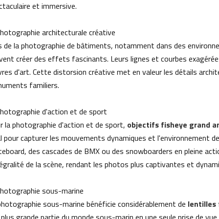
ctaculaire et immersive.
Photographie architecturale créative
s de la photographie de bâtiments, notamment dans des environnem
vent créer des effets fascinants. Leurs lignes et courbes exagéré
res d'art. Cette distorsion créative met en valeur les détails archi
uments familiers.
Photographie d'action et de sport
r la photographie d'action et de sport,
objectifs fisheye grand a
al pour capturer les mouvements dynamiques et l'environnement de 
teboard, des cascades de BMX ou des snowboarders en pleine actio
ntégralité de la scène, rendant les photos plus captivantes et dynam
Photographie sous-marine
photographie sous-marine bénéficie considérablement de
lentille
 plus grande partie du monde sous-marin en une seule prise de vue, r