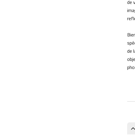
de 
pour l'automatisation des
ima
entrepôts
refl
objectif de caméra de robot AGV
Bie
lentille de vision pour robot
d'entrepôt
spéc
de 
Objectif de vision industrielle
obj
pour la navigation des AGV
pho
meilleur objectif de caméra pour
robots AGV
Fabricant de lentilles DWS
Solutions DWS Lens pour la
logistique intelligente