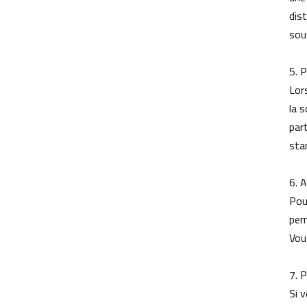
M12 pour les systèmes de vision
dis
des robots de distribution
sou
intelligente d'aliments pour animaux
domestiques
5. 
Lor
Pourquoi la focale fixe de l'objectif
la s
fixe M12 permet-elle une tonte
précise par lots ? Adaptée à de
part
multiples situations.
sta
6. 
Pou
per
MOTS CLÉS
Vou
Objectif de caméra SLAM pour
robots AGV
7. 
Si 
Objectifs de vision robotique