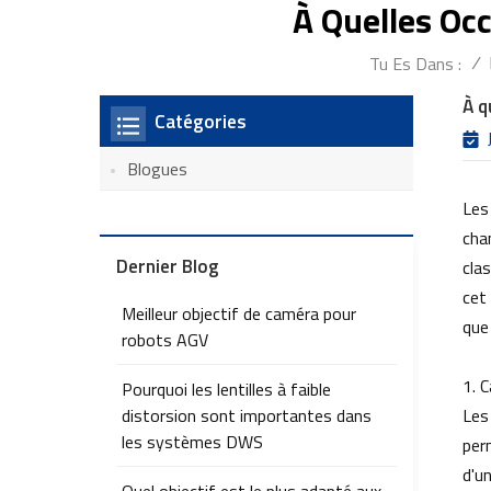
À Quelles Occ
/
Tu Es Dans :
À q
Catégories
Blogues
Les
cham
Dernier Blog
cla
cet
Meilleur objectif de caméra pour
que
robots AGV
1. 
Pourquoi les lentilles à faible
distorsion sont importantes dans
Les
les systèmes DWS
per
d'u