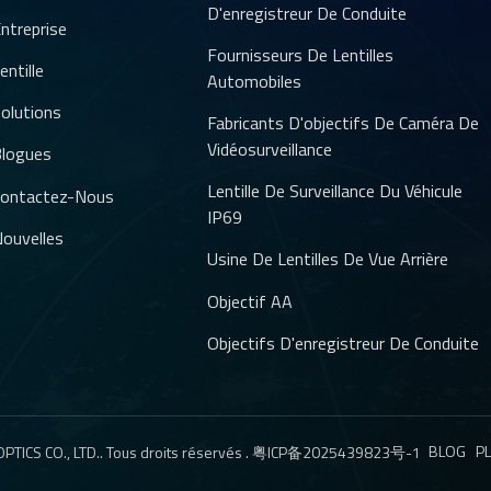
D'enregistreur De Conduite
ntreprise
Fournisseurs De Lentilles
entille
Automobiles
olutions
Fabricants D'objectifs De Caméra De
Vidéosurveillance
logues
Lentille De Surveillance Du Véhicule
ontactez-Nous
IP69
ouvelles
Usine De Lentilles De Vue Arrière
Objectif AA
Objectifs D'enregistreur De Conduite
BLOG
PL
TICS CO., LTD.. Tous droits réservés .
粤ICP备2025439823号-1