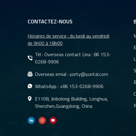
CONTACTEZ-NOUS
Horaires de service : du lundi au vendredi
M
de 9h00 à 18h00
E
Tél : Overseas contact Lina :
86 153-
L
0268-9906
S
Overseas emial :
yorty@yuntal.com
B
WhatsApp :
+86 153-0268-9906
C
E1108, Jinbolong Building, Longhua,
N
Shenzhen,Guangdong, China