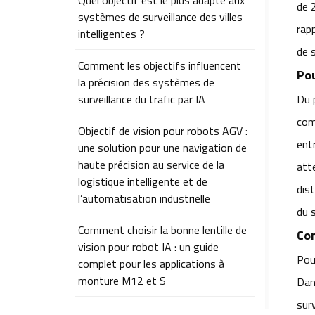
Quel objectif est le plus adapté aux
de 
systèmes de surveillance des villes
rap
intelligentes ?
de 
Comment les objectifs influencent
Pou
la précision des systèmes de
surveillance du trafic par IA
Du 
comp
Objectif de vision pour robots AGV :
ent
une solution pour une navigation de
haute précision au service de la
att
logistique intelligente et de
dist
l’automatisation industrielle
du 
Comment choisir la bonne lentille de
Con
vision pour robot IA : un guide
Pour
complet pour les applications à
monture M12 et S
Dan
surv
Comment choisir la bonne lentille