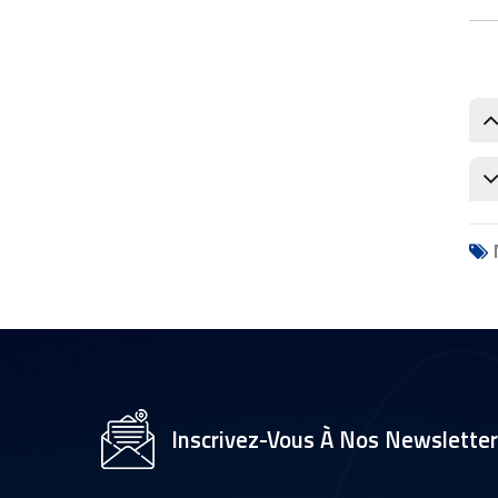
pour l'automatisation des
entrepôts
objectif de caméra de robot AGV
lentille de vision pour robot
d'entrepôt
Objectif de vision industrielle
pour la navigation des AGV
meilleur objectif de caméra pour
robots AGV
Fabricant de lentilles DWS
Solutions DWS Lens pour la
logistique intelligente
Inscrivez-Vous À Nos Newslette