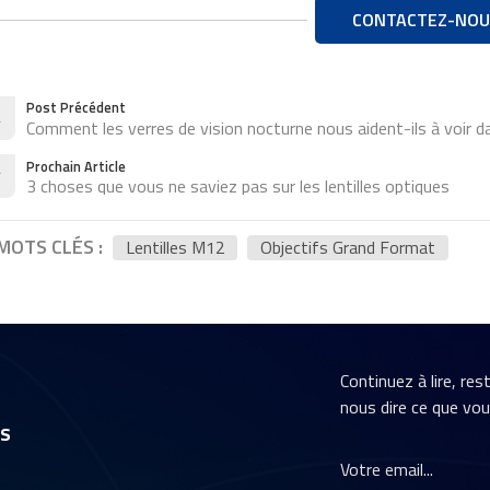
CONTACTEZ-NOU
Post Précédent
Comment les verres de vision nocturne nous aident-ils à voir d
Prochain Article
3 choses que vous ne saviez pas sur les lentilles optiques
MOTS CLÉS :
Lentilles M12
Objectifs Grand Format
Continuez à lire, re
nous dire ce que vo
rs