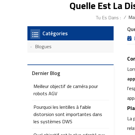
Quelle Est La D
/
Ma
Tu Es Dans :
Que
Catégories
Blogues
Com
Lor
Dernier Blog
app
Meilleur objectif de caméra pour
l'es
robots AGV
app
Pourquoi les lentilles à faible
Pla
distorsion sont importantes dans
La 
les systèmes DWS
rel