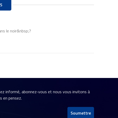
S
ans le noir&nbsp;?
stez informé, abonnez-vous et nous vous invitons à
us en pensez.
Soumettre