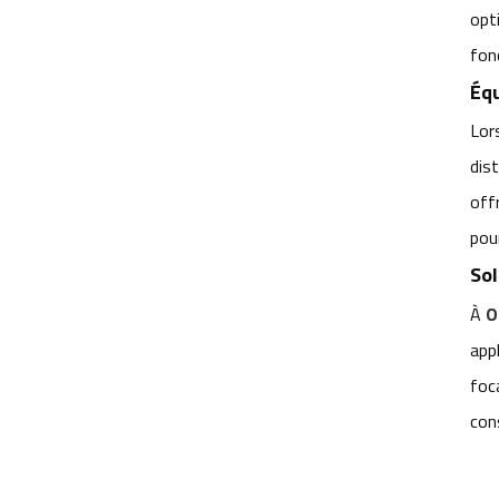
opt
M12 pour les systèmes de vision
des robots de distribution
fon
intelligente d'aliments pour animaux
Équ
domestiques
Lor
Pourquoi la focale fixe de l'objectif
dis
fixe M12 permet-elle une tonte
off
précise par lots ? Adaptée à de
multiples situations.
pour
Sol
À
O
app
MOTS CLÉS
foc
Objectif de caméra SLAM pour
con
robots AGV
Objectifs de vision robotique