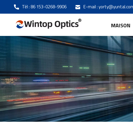
Tél :
86 153-0268-9906
E-mail :
yorty@yuntal.co
MAISON