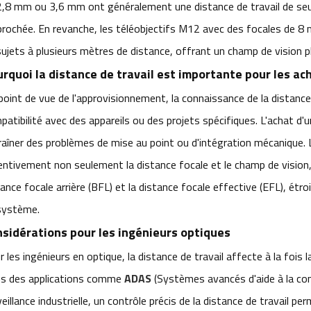
2,8 mm ou 3,6 mm ont généralement une distance de travail de seu
prochée. En revanche, les téléobjectifs M12 avec des focales de 
sujets à plusieurs mètres de distance, offrant un champ de vision pl
rquoi la distance de travail est importante pour les ac
point de vue de l'approvisionnement, la connaissance de la distance 
atibilité avec des appareils ou des projets spécifiques. L'achat d'un
raîner des problèmes de mise au point ou d'intégration mécanique. 
entivement non seulement la distance focale et le champ de vision,
ance focale arrière (BFL) et la distance focale effective (EFL), étro
système.
sidérations pour les ingénieurs optiques
 les ingénieurs en optique, la distance de travail affecte à la fois
s des applications comme
ADAS
(Systèmes avancés d'aide à la cond
eillance industrielle, un contrôle précis de la distance de travail 