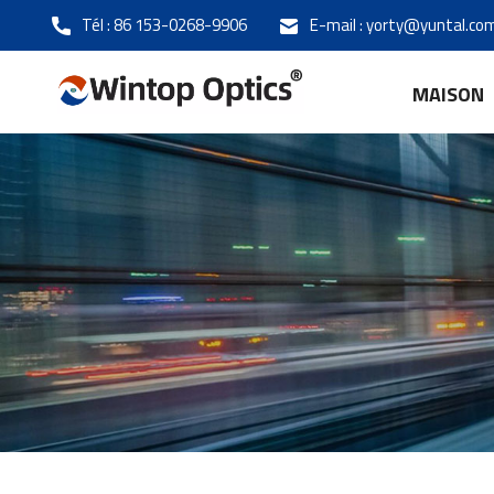
Tél :
86 153-0268-9906
E-mail :
yorty@yuntal.co
MAISON