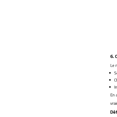
6. 
Le m
S
C
I
En a
vrai
Déf