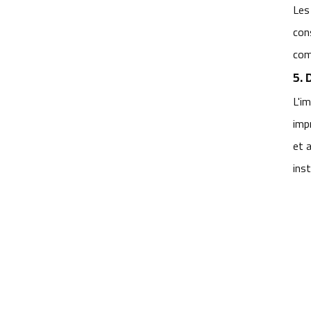
pour l'automatisation des
Les
entrepôts
con
objectif de caméra de robot AGV
com
5. 
lentille de vision pour robot
d'entrepôt
L'i
imp
Objectif de vision industrielle
pour la navigation des AGV
et 
ins
meilleur objectif de caméra pour
robots AGV
Fabricant de lentilles DWS
Solutions DWS Lens pour la
logistique intelligente