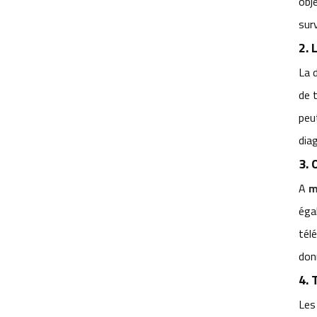
obj
M12 pour les systèmes de vision
surv
des robots de distribution
2. 
intelligente d'aliments pour animaux
domestiques
La 
de 
Pourquoi la focale fixe de l'objectif
fixe M12 permet-elle une tonte
peu
précise par lots ? Adaptée à de
dia
multiples situations.
3. 
A
m
éga
MOTS CLÉS
tél
don
Objectif de caméra SLAM pour
4. 
robots AGV
Les
Objectifs de vision robotique