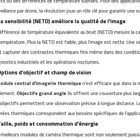
ets ou des différences de température subtiles. Pour des application
eillance par drone, la résolution joue un rôle clé pour garantir une su
La sensibilité (NETD) améliore la qualité de l'image
différence de température équivalente au bruit (NETD) mesure la cap
température. Plus la NETD est faible, plus l'image est nette. Une se
t capturer des contrastes thermiques fins même dans des conditions d
gnostics industriels et les opérations nocturnes.
Options d'objectif et champ de vision
odule central d'imagerie thermique
n'est efficace que dans la me
lement.
Objectifs grand angle
Ils offrent une couverture plus larg
éobjectifs permettent une observation précise à longue distance. L
nées thermiques correspondent aux besoins spécifiques de l'applica
Taille, poids et consommation d'énergie
 meilleurs modules de caméra thermique sont non seulement puiss