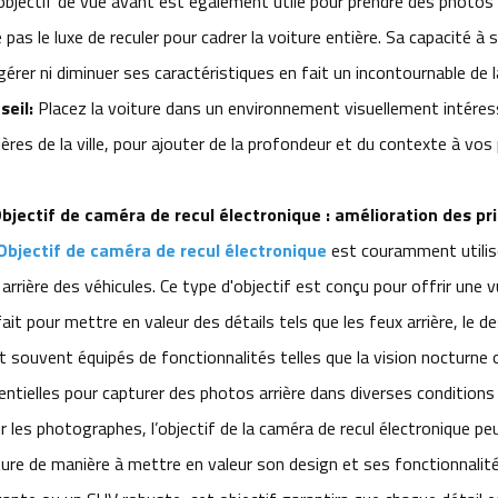
objectif de vue avant est également utile pour prendre des photos
 pas le luxe de reculer pour cadrer la voiture entière. Sa capacité à
gérer ni diminuer ses caractéristiques en fait un incontournable de
seil:
Placez la voiture dans un environnement visuellement intére
ères de la ville, pour ajouter de la profondeur et du contexte à vos
bjectif de caméra de recul électronique : amélioration des pri
Objectif de caméra de recul électronique
est couramment utilisé
arrière des véhicules. Ce type d'objectif est conçu pour offrir une vue
ait pour mettre en valeur des détails tels que les feux arrière, le de
t souvent équipés de fonctionnalités telles que la vision nocturne o
entielles pour capturer des photos arrière dans diverses conditions 
 les photographes, l’objectif de la caméra de recul électronique peut
ture de manière à mettre en valeur son design et ses fonctionnalit