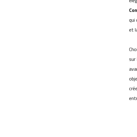
élég
pour l'automatisation des
Con
entrepôts
qui
objectif de caméra de robot AGV
et l
lentille de vision pour robot
d'entrepôt
Cho
Objectif de vision industrielle
sur
pour la navigation des AGV
ava
meilleur objectif de caméra pour
obj
robots AGV
cré
Fabricant de lentilles DWS
ent
Solutions DWS Lens pour la
logistique intelligente