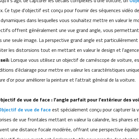
qu'il s'agit de capturer les détails complexes d'une voiture, un
Obje
x. Ce type d'objectif est conçu pour fournir des séquences vidéo de 
 dynamiques dans lesquelles vous souhaitez mettre en valeur le mouv
ectifs offrent généralement une vue grand angle, vous permettant 
s une seule image. La perspective grand angle est particulièrement u
iter les distorsions tout en mettant en valeur le design et l'agence
seil:
Lorsque vous utilisez un objectif de caméscope de voiture, e
ditions d’éclairage pour mettre en valeur les caractéristiques uniq
ure d'or pour améliorer la peinture et l'attrait général de la voiture.
bjectif de vue de face : l'angle parfait pour l'extérieur des vo
Objectif de vue de face
est spécialement conçu pour capturer la vu
prises de vue frontales mettant en valeur la calandre, les phares et l
vent une distance focale modérée, offrant une perspective équilibr