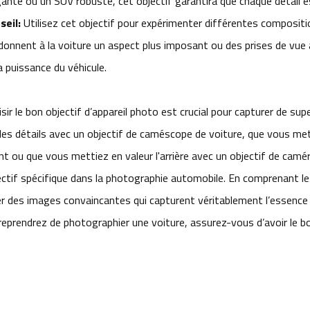
ante ou un SUV robuste, cet objectif garantira que chaque détail est
seil:
Utilisez cet objectif pour expérimenter différentes compositi
 donnent à la voiture un aspect plus imposant ou des prises de vue 
a puissance du véhicule.
isir le bon objectif d’appareil photo est crucial pour capturer de 
 les détails avec un objectif de caméscope de voiture, que vous mett
nt ou que vous mettiez en valeur l'arrière avec un objectif de camér
ectif spécifique dans la photographie automobile. En comprenant l
er des images convaincantes qui capturent véritablement l’essence d
reprendrez de photographier une voiture, assurez-vous d’avoir le bon