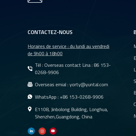
CONTACTEZ-NOUS
Horaires de service : du lundi au vendredi
M
de 9h00 à 18h00
E
Tél : Overseas contact Lina :
86 153-
L
0268-9906
S
Overseas emial :
yorty@yuntal.com
B
WhatsApp :
+86 153-0268-9906
C
E1108, Jinbolong Building, Longhua,
N
Shenzhen,Guangdong, China