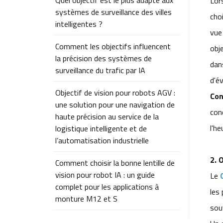
Quel objectif est le plus adapté aux
Lors
systèmes de surveillance des villes
choi
intelligentes ?
vue
Comment les objectifs influencent
obj
la précision des systèmes de
dan
surveillance du trafic par IA
d'év
Objectif de vision pour robots AGV :
Con
une solution pour une navigation de
con
haute précision au service de la
l'he
logistique intelligente et de
l’automatisation industrielle
2.
O
Comment choisir la bonne lentille de
vision pour robot IA : un guide
Le
complet pour les applications à
les 
monture M12 et S
sou
Comment choisir la bonne lentille