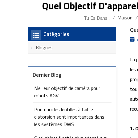
Quel Objectif D'appar
/
Maison
/
Tu Es Dans :
Que
Catégories
Blogues
La 
les
Dernier Blog
pro
Meilleur objectif de caméra pour
tou
robots AGV
auto
recu
Pourquoi les lentilles à faible
distorsion sont importantes dans
les systèmes DWS
1.
O