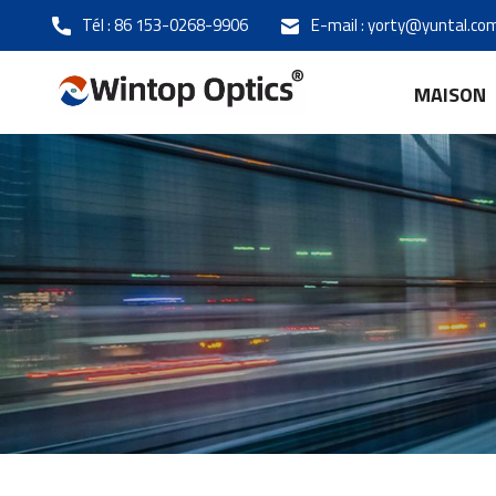
Tél :
86 153-0268-9906
E-mail :
yorty@yuntal.co
MAISON