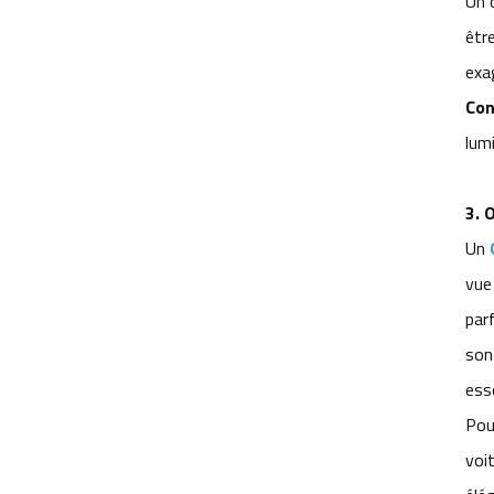
Un 
M12 pour les systèmes de vision
être
des robots de distribution
exa
intelligente d'aliments pour animaux
domestiques
Con
lumi
Pourquoi la focale fixe de l'objectif
fixe M12 permet-elle une tonte
précise par lots ? Adaptée à de
3.
O
multiples situations.
Un
vue 
parf
son
MOTS CLÉS
ess
Objectif de caméra SLAM pour
Pour
robots AGV
voi
Objectifs de vision robotique