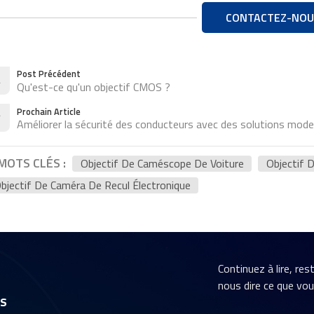
CONTACTEZ-NOU
Post Précédent
Qu'est-ce qu'un objectif CMOS ?
Prochain Article
Améliorer la sécurité des conducteurs avec des solutions mod
MOTS CLÉS :
Objectif De Caméscope De Voiture
Objectif 
bjectif De Caméra De Recul Électronique
Continuez à lire, re
nous dire ce que vo
rs