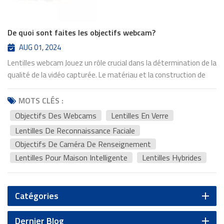
De quoi sont faites les objectifs webcam?
AUG 01, 2024
Lentilles webcam Jouez un rôle crucial dans la détermination de la
qualité de la vidéo capturée. Le matériau et la construction de
ces objectifs influencent considérablement la clarté, la précision
des couleurs et les performances globales de la webcam.
MOTS CLÉS :
Matériaux utilisés dans les objectifs webcam 1. Lenses en verre
Objectifs Des Webcams
Lentilles En Verre
Lentilles de verre sont le type le plus courant trouvé dans les
Lentilles De Reconnaissance Faciale
webcams haut de gamme. Ils sont connus pour leur qualité
Objectifs De Caméra De Renseignement
optique supérieure, offrant une excellente clarté et précision des
Lentilles Pour Maison Intelligente
Lentilles Hybrides
couleurs. Les avantages des lentilles en verre comprennent:
Clarté optique élevée: Les lentilles en verre peuvent capturer des
images détaillées avec une distorsion minimale, ce qui entraîne
une qualité vidéo nette et claire. Durabilité: Le verre résiste aux
Catégories
rayures et à l'usure, assurant une durée de vie plus longue pour le
lentille de la conférence vidéo. Stabilité thermique: Le verre
Dernier Blog