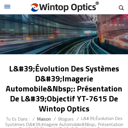
L&#39;évolution Des Systèmes
D&#39;imagerie
Automobile&nbsp;: Présentation
De L&#39;objectif YT-7615 De
Wintop Optics
L&#39;évolution Des
Tu Es Dans :
/
Maison
/
Blogues
/
Systèmes D&#39;imagerie Automobile&nbsp;: Présentation