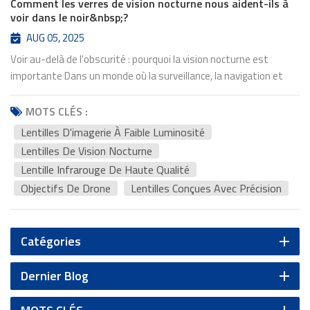
Comment les verres de vision nocturne nous aident-ils à
voir dans le noir&nbsp;?
AUG 05, 2025
Voir au-delà de l'obscurité : pourquoi la vision nocturne est
importante Dans un monde où la surveillance, la navigation et
l'observation s'étendent de plus en plus dans des
environnements à faible luminosité ou complètement sombres,
MOTS CLÉS :
le rôle de lentilles de vision nocturne n'a jamais été aussi crucial.
Lentilles D'imagerie À Faible Luminosité
Qu'ils soient utilisés dans des équipements militaires, des
Lentilles De Vision Nocturne
caméras de sécurité ou des drones compacts, ces lentilles
Lentille Infrarouge De Haute Qualité
conçues avec précision Nous permettent de capter et
Objectifs De Drone
Lentilles Conçues Avec Précision
d'interpréter ce que nos yeux ne voient pas. Mais comment
fonctionnent exactement les lentilles de vision nocturne et
qu'est-ce qui les rend efficaces dans l'obscurité ? La science
Catégories
derrière les verres de vision nocturne À la base, un objectif de
vision nocturne est conçu pour collecter et amplifier la lumière
Dernier Blog
minimale disponible, y compris les longueurs d'onde du proche
infrarouge, et la diriger avec précision vers le capteur d'image.
Contrairement aux objectifs conventionnels, qui fonctionnent