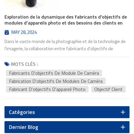
Exploration de la dynamique des fabricants d'objectifs de
modules d'appareils photo et des besoins des clients en
matière d'objectifs
MAY 28, 2024
Dans le vaste monde de la photographie et de la technologie de
l’imagerie, la collaboration entre fabricants d'objectifs de
modules de caméra et leurs clients constituent le pilier de
l'innovation et du progrès. Cette relation symbiotique allie
MOTS CLÉS :
prouesse technique et vision créative, propulsant la technologie
Fabricants D'objectifs De Module De Caméra
des objectifs photographiques vers de nouveaux
Fabrication D'objectifs De Modules De Caméra
sommets.Fabricant d'objectifs d'appareil photo jouent un rôle
Fabricant D'objectifs D'appareil Photo
Objectif Client
essentiel dans cet écosystème. Ils sont les architectes des
objectifs qui capturent les instants, préservent les souvenirs et
immortalisent les expériences. Grâce à une ingénierie de
Catégories
précision et à une connaissance approfondie des principes
optiques, ces fabricants conçoivent des objectifs qui
Dernier Blog
transforment des scènes ordinaires en images extraordinaires.