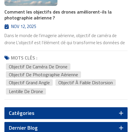
Comment les objectifs des drones améliorent-ils la
photographie aérienne ?
NOV 12, 2025
Dans le monde de l'imagerie aérienne, objectif de caméra de
drone L'objectif est l'élément clé qui transforme les données de
vol en images époustouflantes en haute définition. Qu'il s'agisse
de photographie de paysage, d'inspection, de cartographie ou de
MOTS CLÉS :
surveillance, la performance de l'objectif d'un drone détermine la
Objectif De Caméra De Drone
précision et la netteté avec lesquelles celui-ci capture le monde
Objectif De Photographie Aérienne
vu du ciel. L'importance de la précision optique en imagerie
Objectif Grand Angle
Objectif À Faible Distorsion
aérienne La capacité d'un drone à produire des images stables et
Lentille De Drone
de haute qualité dépend en grande partie de la précision optique
de son système de visée. objectif de photographie
aérienneContrairement aux objectifs standard, les objectifs pour
Catégories
drones doivent trouver un équilibre entre un large champ de
vision, une construction légère et une faible distorsion, afin de
Dernier Blog
garantir que chaque image soit nette et géométriquement