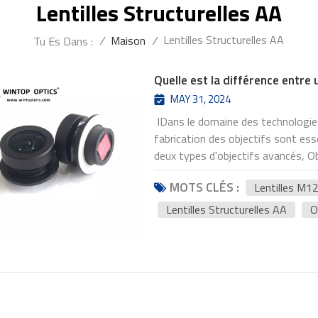
Lentilles Structurelles AA
Lentilles Structurelles AA
/
Maison
/
Tu Es Dans :
Quelle est la différence entre 
MAY 31, 2024
IDans le domaine des technologies
fabrication des objectifs sont esse
deux types d'objectifs avancés, Ob
Chacun possède ses propres caracté
MOTS CLÉS :
Lentilles M1
profondeur les caractéristiques te
deux objectifs dans différents do
Lentilles Structurelles AA
O
et de flexibilité Caractéristiques
son interface filetée de 12 mm de
facile de l'objectif dans un syst
filetages Objectif M12 Le diamètre
seulement l'installation de l'objec
production. L'objectif M12 est gé