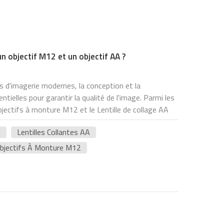
un objectif M12 et un objectif AA ?
 d'imagerie modernes, la conception et la
ntielles pour garantir la qualité de l'image. Parmi les
jectifs à monture M12 et le Lentille de collage AA
ristiques et applications. Cet article explore en
2
Lentilles Collantes AA
chniques, les avantages et les applications de ces
maines. Objectif M12 : un modèle de miniaturisation
bjectifs À Monture M12
 techniques :L'objectif à monture M12 doit son nom à
 diamètre. Cette conception permet une installation
ème d'appareil photo compact. L'espacement des
 de l'objectif est de 0,5 mm, ce qui simplifie non
tif, mais contribue également à réduire les coûts de
néralement très compact et léger, adapté aux petits