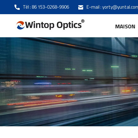
Tél :
86 153-0268-9906
E-mail :
yorty@yuntal.co
MAISON