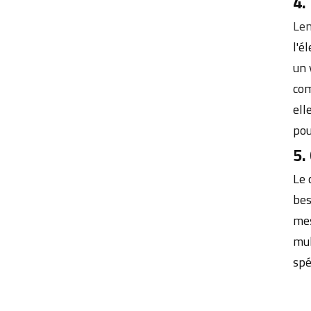
4.
Len
l'é
un 
com
ell
pou
5.
Le 
bes
mes
mul
spé