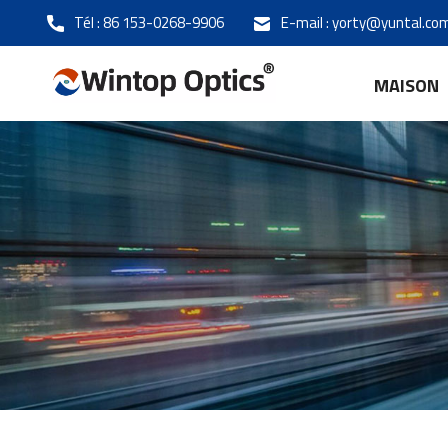
Tél :
86 153-0268-9906
E-mail :
yorty@yuntal.co
MAISON