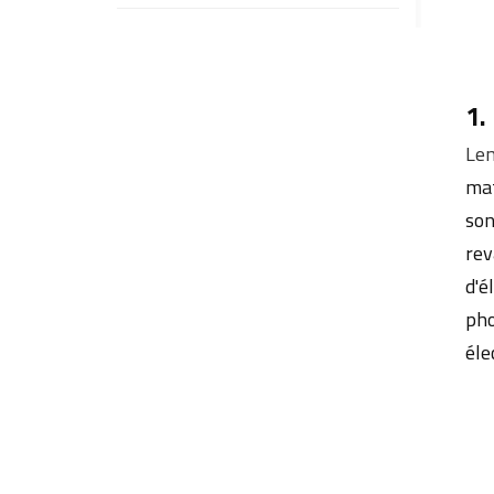
Comment choisir la bonne lentille
M12 pour les systèmes de vision
des robots de distribution
1.
intelligente d'aliments pour animaux
domestiques
Len
mat
Pourquoi la focale fixe de l'objectif
fixe M12 permet-elle une tonte
son
précise par lots ? Adaptée à de
rev
multiples situations.
d'é
pho
éle
MOTS CLÉS
Objectif de caméra SLAM pour
robots AGV