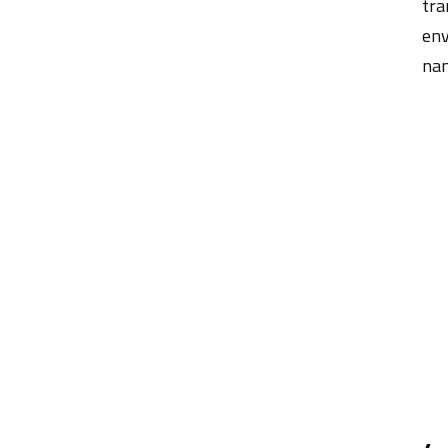
tra
env
nan