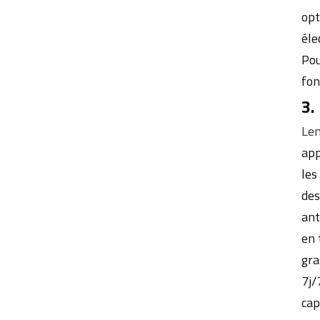
opt
éle
Pou
fon
3.
Len
app
les
des
ant
en 
gra
7j/
cap