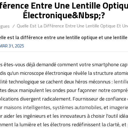
fférence Entre Une Lentille Optiqu
Électronique&nbsp;?
Quelle Est La Différence Entre Une Lentille Optique Et Un
ogues
/
lle est la différence entre une lentille optique et une lentil
MAR 31, 2025
s êtes-vous déjà demandé comment votre smartphone capture
dis qu'un microscope électronique révèle la structure atomiq
lité technologique se cachent deux héros méconnus :
lentil
tes deux manipulent les ondes pour façonner notre compréh
lications divergent radicalement. Fournisseur de confiance
ur
maisons intelligentes
,
systèmes automobiles
, et
imagerie
r aider les ingénieurs et les innovateurs à choisir l'outil idé
ment la lumière et les électrons redéfinissent la clarté, e