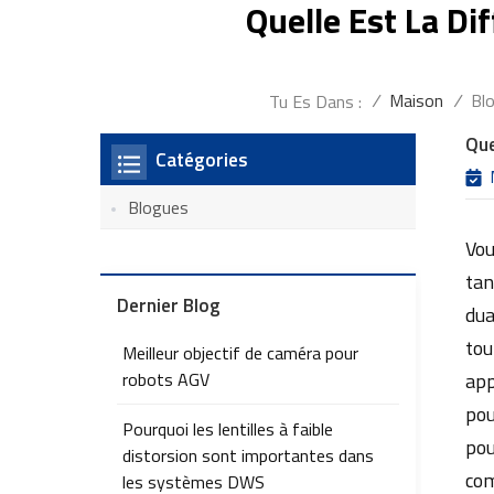
Quelle Est La Di
/
Maison
/
Bl
Tu Es Dans :
Que
Catégories
Blogues
Vou
tan
Dernier Blog
dua
tou
Meilleur objectif de caméra pour
robots AGV
app
po
Pourquoi les lentilles à faible
pou
distorsion sont importantes dans
com
les systèmes DWS