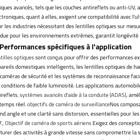
iques avancés, tels que les couches antireflets ou anti-UV, 
ctroniques, quant à elles, exigent une compatibilité avec l'u
r les industries nécessitant des lentilles optiques sur mesur
due pour les environnements extrêmes, garantit longévité e
 Performances spécifiques à l'application
tilles optiques
sont conçus pour offrir des performances exc
areils domestiques intelligents, les lentilles optiques de 
 caméras de sécurité et les systèmes de reconnaissance faci
 conditions de faible luminosité. Les applications automobile
ireflets.
systèmes avancés d'aide à la conduite (ADAS)
, amél
temps réel.
objectifs de caméra de surveillance
Nos composan
nd angle et une clarté sans distorsion, essentielles pour le
7.
Objectif de caméra de sports aériens
Exigez des concepti
,
turer des activités à grande vitesse sans compromettre la sta