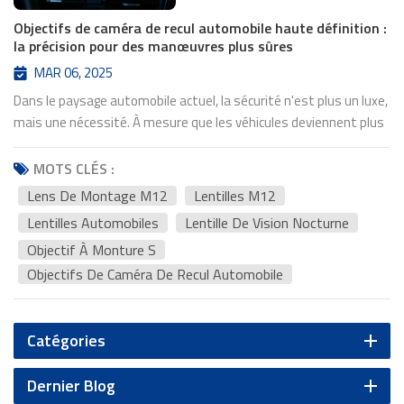
Objectifs de caméra de recul automobile haute définition :
la précision pour des manœuvres plus sûres
MAR 06, 2025
Dans le paysage automobile actuel, la sécurité n'est plus un luxe,
mais une nécessité. À mesure que les véhicules deviennent plus
intelligents et que les conducteurs exigent une meilleure
visibilité, le rôle de la sécurité s'accroît. objectifs de caméra de
MOTS CLÉS :
recul automobile haute définitionest passé d'un simple confort à
Lens De Montage M12
Lentilles M12
un élément de sécurité essentiel. Qu'il s'agisse de manœuvrer
Lentilles Automobiles
Lentille De Vision Nocturne
dans des parkings bondés, de tracter une remorque ou de faire
Objectif À Monture S
marche arrière par faible luminosité, les conducteurs comptent
sur une imagerie nette et sans distorsion pour éviter les
Objectifs De Caméra De Recul Automobile
accidents. Au cœur de ces systèmes se trouve une technologie
optique avancée, notammentObjectifs à monture M12,lentilles
de vision nocturneet de conception préciselentilles
Catégories
automobilesConçu pour fonctionner sous pression.L'essor des
caméras de recul : l'importance de l'optiqueDepuis leur
Dernier Blog
intégration obligatoire dans tous les nouveaux véhicules